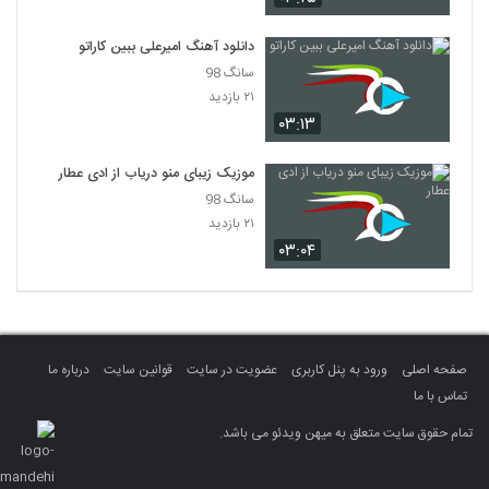
محمد بابایی آهنگ بغض
دانلود آهنگ امیرعلی ببین کاراتو
۲۳۹ بازدید
سانگ 98
4843
۲۱ بازدید
۰۳:۱۳
Babak Ghomi Bombe Saati
۲۵۹ بازدید
4844
موزیک زیبای منو دریاب از ادی عطار
سانگ 98
دی جی اپکس آهنگ عالیجناب
۲۱ بازدید
۲۸۹ بازدید
۰۳:۰۴
4845
آهنگ سرباز از شاهین سلیمانی(پاپ)
۲۵۹ بازدید
4846
صفحه اصلی
ورود به پنل کاربری
عضویت در سایت
قوانین سایت
درباره ما
Farshad Dosti Del Bebar
تماس با ما
۲۲۷ بازدید
4847
تمام حقوق سایت متعلق به میهن ویدئو می باشد.
دانلود آهنگ جدید و زیبای مهراز با نام از ماست