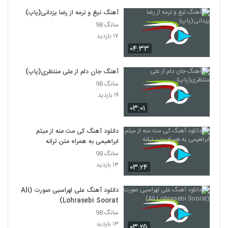
دانلود آهنگ رد شو از دلم از میلاد اقبالی
آهنگ تیغ و ترمه از رضا یزدانی(پاپ)
۲۸۴ بازدید
4837
سانگ 98
۱۷ بازدید
آهنگ دیوونه از راما (جدید)(پاپ)
۰۴:۳۳
۲۸۶ بازدید
4838
آهنگ جان دلم از علی منتظری(پاپ)
سانگ 98
دانلود آهنگ محمد متین فقط تو
۱۹ بازدید
(Mohammad Matin Faghat To)
4839
۲۴۷ بازدید
۰۳:۰۱
دانلود آهنگ محسن عزتی دورت بگردم
دانلود آهنگ کی مث منه از میثم
۲۸۰ بازدید
ابراهیمی به همراه متن ترانه
4840
سانگ 98
۱۳ بازدید
۰۳:۲۴
مهرداد بیات آهنگ چه ساده
۲۴۷ بازدید
4841
دانلود آهنگ علی لهراسبی صورت (Ali
Lohrasebi Soorat)
دانلود آهنگ تو رو دارم از علی لهراسبی به
سانگ 98
همراه متن ترانه
4842
۱۳ بازدید
۰۳:۲۵
۳۹۵ بازدید