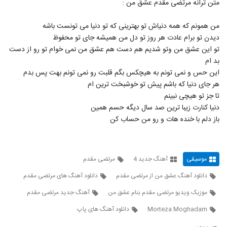
متن ترانه مرتضی مقدم عشق من :
4814
من همونم که همه دنیاش تو بهترینی که تو دنیا می تونست باشه
آهنگ سروش روحانی بنام نبضم
دیدن تو برام عادت هر روز تو دل من همیشه جای تو محفوظ
۲۹۴ بازدید
4815
تو این عشق من وتو شدیم هم دست هم عشق من نمی خوام تو رو از دست
بد ام
دانلود آهنگ مهراس بازی (Mehras Bazi)
این حس و نمی تونم به هیچکس بگم قلبت رو نمی تونم بهت پس بدم
۳۵۹ بازدید
هر جای دنیا که باشم پیش تو خوشبخت ترین ام
4816
تا جز تو هیچی نبینم
دنیا کنارت زیبا ترین صد سال دیگه حسم همین
دانلود آهنگ جدید و زیبای امین اسدی با نام
باز دلم با خنده هات و رو من حساب کن
انگیزه
4817
۲۵۴ بازدید
دانلود آهنگ جدید و زیبای پدر و پسر
خداوردی با نام عمه طلا
موسیقی
آهنگ جدید 4
مرتضی مقدم
4818
۱,۰۱۶ بازدید
دانلود آهنگ عشق من از مرتضی مقدم
دانلود آهنگ های مرتضی مقدم
آهنگ قاب عکس یادگاری (به همره حسین
موزیک ویدیو مرتضی مقدم بنام عشق من
آهنگ جدید مرتضی مقدم
منتهایی) از حامد نظری(پاپ)
4819
Morteza Moghadam
دانلود آهنگ های پاپ
۴۰۲ بازدید