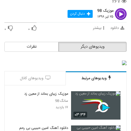
۲۶۷
دانلود آهنگ عرفان کیا هی بس کن
۳۰۴ بازدید
موزیک 98
4820
دنبال کردن
۲۵ تیر ۱۳۹۸
دانلود آهنگ جاتو نمیگیره کسی از دانیال
دانلود
بیشتر
۰
۰
هندیانی
4821
۳۰۸ بازدید
ویدیوهای دیگر
نظرات
موزیک زیبای قسم از شریعت
۲۹۶ بازدید
4822
دانلود آهنگ رئوف دشتی خیال باطل‎ (Raouf
Dashti Khiale Batel)
ویدیوهای مرتبط
ویدیوهای کانال
4823
۲۷۳ بازدید
موزیک زیبای بماند از معین زد
دانلود آهنگ جدید و زیبای خشایار گودرزی با
نام دیوانه تر
سانگ 98
4824
۳۰۶ بازدید
۱۷ بازدید
۰۳:۳۴
پژمان ایران فر آهنگ دو تا چشمو یک لبخند
۳۲۵ بازدید
4825
دانلود آهنگ امین حبیبی بی رحم