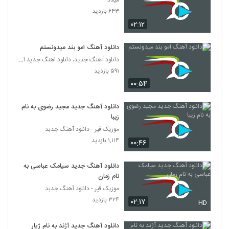
میلاد
دانلود آهنگ حمید اسدی گذشتم از تو
۶۴۳ بازدید
(Hamid Asadi Gozashtam Az To)
5066
۰۲:۱۲
۲۶۹ بازدید
دانلود آهنگ حسین رویان دست بردار
دانلود آهنگ امو بند میدونستم
۲۶۲ بازدید
دانلود آهنگ جدید، دانلود اهنگ جدید ایرانی
5067
۵۹۱ بازدید
۰۰:۵۴
موزیک زیبای سلام عشقم از خرداد قجر
۲۹۶ بازدید
5068
دانلود آهنگ جدید مجید رضوی به نام
زیبا
Mohammad Zamani Begoo
موزیک قیر - دانلود آهنگ جدبد
۲۴۶ بازدید
۱,۱۱۴ بازدید
5069
۰۰:۴۶
دانلود آهنگ شهاب علیخانی بی قرار
دانلود آهنگ جدید سیامک عباسی به
نام زمان
۲۸۵ بازدید
5070
موزیک قیر - دانلود آهنگ جدبد
۳۲۴ بازدید
۰۲:۱۷
HD
Arsalan Jazebe
۲۹۰ بازدید
5071
دانلود آهنگ جدید آژند به نام ژیار