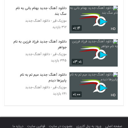
Ashkan Tasaddi Fogholade
دانلود آهنگ جدید بهنام بانی به نام
۲۴۳ بازدید
5083
سگ بند
موزیک قیر - دانلود آهنگ جدبد
Mohamad Hasan Nazari Hasase
۳۱۲ بازدید
۰۱:۱۴
HD
Delam
5084
۲۲۸ بازدید
دانلود آهنگ جدید فرزاد فرزین به نام
جواهر
Bomrani Tango Bade Bahari
موزیک قیر - دانلود آهنگ جدبد
۲۵۶ بازدید
5085
۳۴۵ بازدید
۰۳:۰۱
آهنگ تنها شدم از ایهام بند(پاپ)
دانلود آهنگ جدید میم تم به نام
۲۴۲ بازدید
5086
پاییزها دیدم
موزیک قیر - دانلود آهنگ جدبد
۲۶۱ بازدید
۰۱:۰۰
آهنگ امید رضا بنام بغض
HD
۳۱۶ بازدید
5087
دانلود آهنگ حامد وفائی بخار شیشه (Hamed
Vafaee Bokhare Shishe)
5088
صفحه اصلی
ورود به پنل کاربری
عضویت در سایت
قوانین سایت
درباره ما
۲۵۳ بازدید