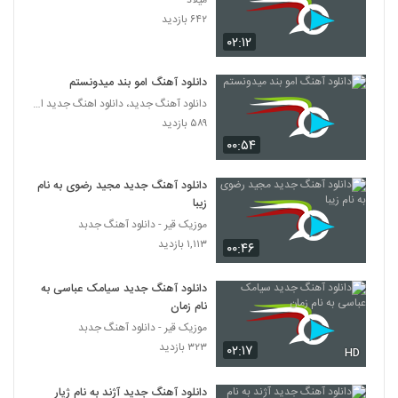
میلاد
Mohammad Karimi Yeki Yek Doone
۶۴۲ بازدید
۲۱۱ بازدید
5095
۰۲:۱۲
آهنگ کامیاب بابائی بنام کجا برم
دانلود آهنگ امو بند میدونستم
۲۵۰ بازدید
دانلود آهنگ جدید، دانلود اهنگ جدید ایرانی
5096
۵۸۹ بازدید
۰۰:۵۴
دانلود آهنگ گیسو Gisoo از هادی حقیقی
۲۵۰ بازدید
5097
دانلود آهنگ جدید مجید رضوی به نام
زیبا
دانلود آهنگ ارسز حله برو
موزیک قیر - دانلود آهنگ جدبد
۲۳۱ بازدید
۱,۱۱۳ بازدید
5098
۰۰:۴۶
دانلود آهنگ جدید سیامک عباسی به
دانلود آهنگ امین داداشی رو به راه (Amin
Dadashi Rooberah)
نام زمان
5099
۲۶۹ بازدید
موزیک قیر - دانلود آهنگ جدبد
۳۲۳ بازدید
۰۲:۱۷
HD
دانلود آهنگ دریا از معین رمضان به همراه متن
ترانه
5100
دانلود آهنگ جدید آژند به نام ژیار
۳۶۵ بازدید