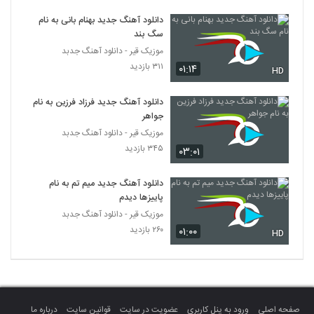
دانلود آهنگ دن سباستینسن دخترم (Dan
Sebastiansen Dokhtaram)
دانلود آهنگ جدید بهنام بانی به نام
5112
سگ بند
۲۴۲ بازدید
موزیک قیر - دانلود آهنگ جدبد
دانلود آهنگ آرمان عابدی دوست دارم Doset
۳۱۱ بازدید
۰۱:۱۴
HD
Daram
5113
۳۰۲ بازدید
دانلود آهنگ جدید فرزاد فرزین به نام
جواهر
Hamed Akbarpoor Jane Har 2 Moon
موزیک قیر - دانلود آهنگ جدبد
۲۲۴ بازدید
5114
۳۴۵ بازدید
۰۳:۰۱
وحید فرضی آهنگ سنه حیران
دانلود آهنگ جدید میم تم به نام
۳۹۶ بازدید
5115
پاییزها دیدم
موزیک قیر - دانلود آهنگ جدبد
۲۶۰ بازدید
۰۱:۰۰
دانلود آهنگ کیان اکبری برگرد (Kian Akbari
HD
Bargard)
5116
۲۵۵ بازدید
Amir Khamseh Zakhm
۲۲۹ بازدید
5117
صفحه اصلی
ورود به پنل کاربری
عضویت در سایت
قوانین سایت
درباره ما