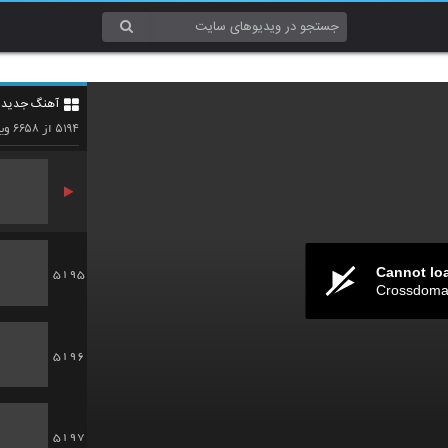
5192
آهنگ جدید 4
5193
۶۶۵۸
۵۱۹۴
از
وید
Cannot lo
5195
Crossdomai
5196
5197