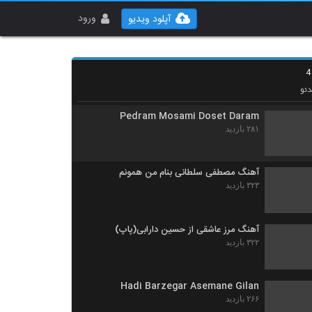
Sasan Nozari Yare Digar Gozideie
۲۵۳ بازدید
ورود
آپلود ویدیو
Mohsen Azimi Hava Baret Dasht
۳۲۲ بازدید
ئو
Pedram Mosami Doset Daram
۲۸۱ بازدید
آهنگ مصطفی سلطانی بنام من همونم
۳۲۳ بازدید
آهنگ مرز عاشقی از حسین دارابی(پاپ)
۳۲۲ بازدید
Hadi Barzegar Asemane Gilan
۲۶۶ بازدید