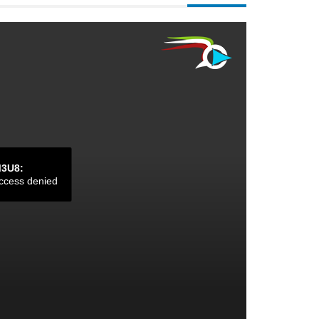
M3U8:
ccess denied