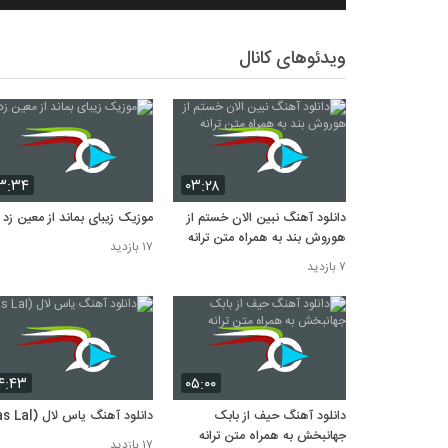
ویدئوهای کانال
۳:۳۴
۰۳:۲۸
دانلود آهنگ نبین الان خستم از
موزیک زیبای بماند از معین زد
هوروش بند به همراه متن ترانه
۱۷ بازدید
۷ بازدید
۴:۴۳
۰۵:۰۰
دانلود آهنگ حیف از بابک
دانلود آهنگ یاس لال (Yas Lal)
جهانبخش به همراه متن ترانه
۱۷ بازدید