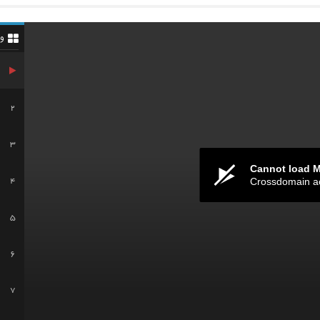
و
2
3
Cannot load 
Crossdomain a
4
5
6
7