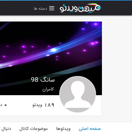
دسته ها
سانگ 98
کامران
ویدئو
دن
0
189
صفحه اصلی
ویدئوها
موضوعات کانال
دنبال 