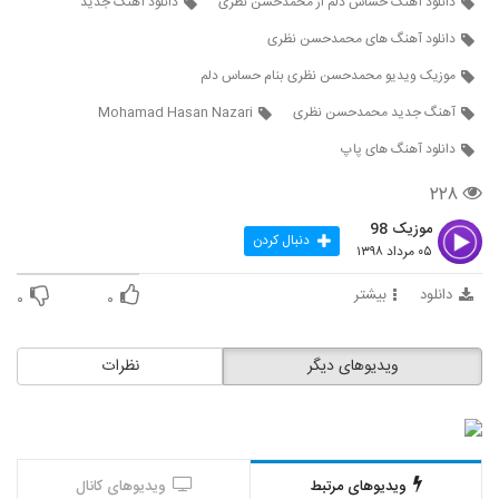
دانلود آهنگ حساس دلم از محمدحسن نظری
دانلود آهنگ جدید
5090
دانلود آهنگ های محمدحسن نظری
دانلود آهنگ عباس کریم زاده بی بهونه (Abbas
موزیک ویدیو محمدحسن نظری بنام حساس دلم
Karimzadeh Bi Bahoone)
5091
۲۵۵ بازدید
آهنگ جدید محمدحسن نظری
Mohamad Hasan Nazari
دانلود آهنگ های پاپ
دانلود آهنگ جدید و زیبای امیرحسین نوشالی
با نام لعنتی
5092
۲۲۸
۲۶۴ بازدید
موزیک 98
دنبال کردن
حمید عسکری آهنگ حلالم کن
۰۵ مرداد ۱۳۹۸
۳۲۴ بازدید
5093
دانلود
بیشتر
۰
۰
ناین باند آهنگ عسلی سبز
۳۳۷ بازدید
ویدیوهای دیگر
نظرات
5094
Mohammad Karimi Yeki Yek Doone
۲۱۱ بازدید
5095
ویدیوهای مرتبط
ویدیوهای کانال