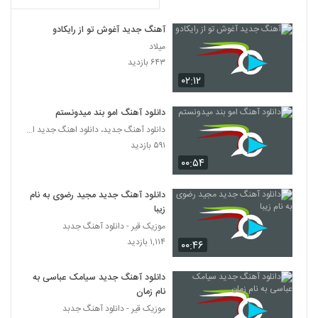
آهنگ کامیاب بابائی بنام کجا برم
۲۵۰ بازدید
5096
آهنگ جدید آغوش تو از رایکادو
میلاد
۶۴۳ بازدید
دانلود آهنگ گیسو Gisoo از هادی حقیقی
۲۵۱ بازدید
۰۲:۱۲
5097
دانلود آهنگ امو بند میدونستم
دانلود آهنگ ارسز حله برو
دانلود آهنگ جدید، دانلود اهنگ جدید ایرانی
۲۳۱ بازدید
5098
۵۹۱ بازدید
۰۰:۵۴
دانلود آهنگ امین داداشی رو به راه (Amin
Dadashi Rooberah)
دانلود آهنگ جدید مجید رضوی به نام
5099
۲۶۹ بازدید
زیبا
موزیک قیر - دانلود آهنگ جدبد
دانلود آهنگ دریا از معین رمضان به همراه متن
۱,۱۱۴ بازدید
ترانه
۰۰:۴۶
5100
۳۶۵ بازدید
دانلود آهنگ جدید سیامک عباسی به
محمود زمانی آهنگ معجزه
نام زمان
۲۴۴ بازدید
موزیک قیر - دانلود آهنگ جدبد
5101