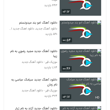
میلاد
موزیک زیبای اون مگه کی بود از امیر حافظ
۶۴۳ بازدید
۲۷۸ بازدید
5129
۰۲:۱۲
دانلود آهنگ جدید و زیبای دایان بند با نام بو
دانلود آهنگ امو بند میدونستم
شهرین گوزلی
دانلود آهنگ جدید، دانلود اهنگ جدید ایرانی
5130
۲۶۱ بازدید
۵۹۱ بازدید
۰۰:۵۴
رضا کسمایی آهنگ لالایی
۲۵۷ بازدید
5131
دانلود آهنگ جدید مجید رضوی به نام
زیبا
آهنگ تنهایی از اجتما(I)(پاپ)
موزیک قیر - دانلود آهنگ جدبد
۲۰۹ بازدید
۱,۱۱۴ بازدید
5132
۰۰:۴۶
دانلود آهنگ جدید سیامک عباسی به
مهدی غلامی آهنگ غریبه
نام زمان
۲۳۸ بازدید
5133
موزیک قیر - دانلود آهنگ جدبد
۳۲۴ بازدید
۰۲:۱۷
HD
دانلود آهنگ فرشید نیک مجنون (Farshid
Nik Majnoon)
5134
دانلود آهنگ جدید آژند به نام ژیار
۲۹۴ بازدید