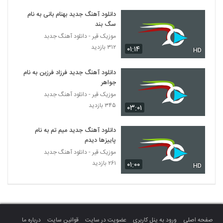
دانلود آهنگ عطارد مدهوش
دانلود آهنگ جدید بهنام بانی به نام
۲۳۶ بازدید
5043
سگ بند
موزیک قیر - دانلود آهنگ جدبد
دانلود آهنگ علی بیگ بند باز (Ali Beig
۳۱۲ بازدید
۰۱:۱۴
HD
Band Baz)
5044
۲۴۶ بازدید
دانلود آهنگ جدید فرزاد فرزین به نام
جواهر
دانلود آهنگ داوود رحیمی خدا (Davood
Rahimi Khoda)
موزیک قیر - دانلود آهنگ جدبد
5045
۲۶۶ بازدید
۳۴۵ بازدید
۰۳:۰۱
دانلود آهنگ جدید و زیبای حسام بهنود با نام
دانلود آهنگ جدید میم تم به نام
عزیز من
5046
پاییزها دیدم
۳۱۴ بازدید
موزیک قیر - دانلود آهنگ جدبد
۲۶۱ بازدید
۰۱:۰۰
دانلود آهنگ اینجوری نمیمونه از علی پارسا
HD
۶۳۴ بازدید
5047
دانلود آهنگ آرمین وطنیان من عاشقت شدم
۲۸۹ بازدید
5048
صفحه اصلی
ورود به پنل کاربری
عضویت در سایت
قوانین سایت
درباره ما