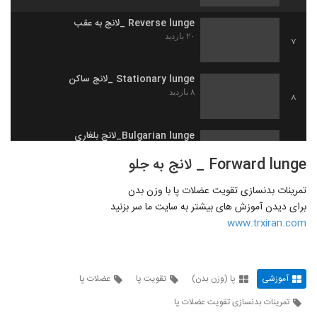
Reverse lunge _لانج به عقب
۲۰ بازدید
7
Stationary lunge _لانج ساکن
۸ بازدید
8
Bulgarian lunge_لانج بلغاری
۱۸ بازدید
9
Forward lunge _ لانج به جلو
تمرینات بدنسازی تقویت عضلات پا با وزن بدن
Elevated lunge _ لانج روی سطح بالا
برای دیدن آموزش های بیشتر به سایت ما سر بزنید
۹ بازدید
10
www.trxiran.com
Step up_بالا رفنن از پله
۸ بازدید
11
آموزشی
پا (وزن بدن)
تقویت پا
عضلات پا
تمرینات بدنسازی تقویت عضلات پا
Cross lunge_لانج متقاطع
۷ بازدید