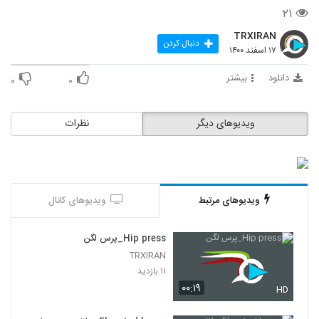
12
۲۱
TRXIRAN
Hip press on bench_پرس لگن روی
دنبال کردن
۱۷ اسفند ۱۴۰۰
نیمکت
13
۹ بازدید
دانلود
بیشتر
۰
۰
Single leg hip press on bench/پرس
لگن تک پا روی نیمکت
14
ویدیوهای دیگر
نظرات
۷ بازدید
Kick side _ کیک ساید
۲۱ بازدید
15
ویدیوهای مرتبط
ویدیوهای کانال
single leg Hip press_پرس لگن تک پا
۹ بازدید
16
Hip press_پرس لگن
TRXIRAN
۱۱ بازدید
۰۰:۱۹
HD