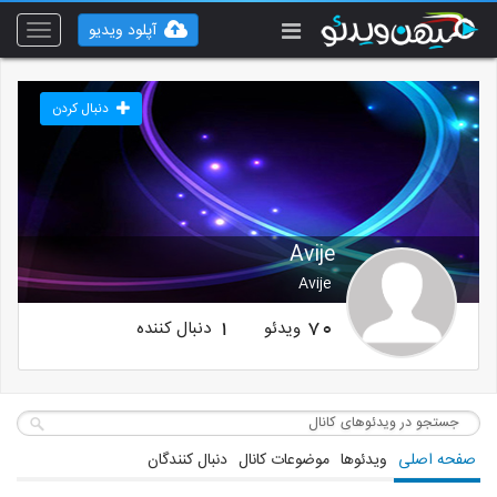
آپلود ویدیو
Toggle
vigation
دنبال کردن
Avije
Avije
ویدئو
دنبال کننده
1
70
صفحه اصلی
ویدئوها
موضوعات کانال
دنبال کنندگان