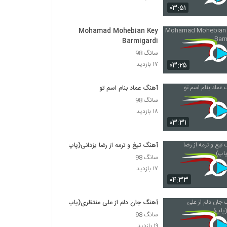
۰۳:۵۱
دانلود آهنگ رنگ عاشقی از میثم کریمی
Mohamad Mohebian Key
۲۲۰ بازدید
Barmigardi
سانگ 98
دانلود آهنگ جدید و زیبای محمد اصفهانی با نام
۰۳:۲۵
۱۷ بازدید
حالا که اومدی
۲۹۴ بازدید
آهنگ عماد بنام اسم تو
سانگ 98
دانلود آهنگ به جون تو از سارا نگار
۱۸ بازدید
۹۷۲ بازدید
۰۳:۳۱
آهنگ تیغ و ترمه از رضا یزدانی(پاپ)
ابراهیم نامی آهنگ حالیت نیست
۲۲۴ بازدید
سانگ 98
۱۷ بازدید
۰۴:۳۳
دانلود آهنگ نم نم از آیدین دخانی
۲۴۵ بازدید
آهنگ جان دلم از علی منتظری(پاپ)
سانگ 98
۱۹ بازدید