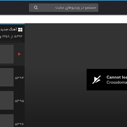
5391
آهنگ جدید 4
5392
۶۶۵۸
۵۳۹۳
از
وی
Cannot lo
5394
Crossdomai
5395
5396