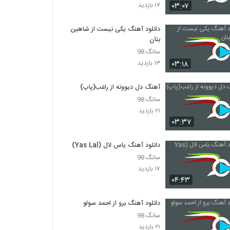
موزیک زیبای شوق تماشا از مهدی صومعه
۰۳:۰۷
۱۷ بازدید
۲۲۱ بازدید
دانلود آهنگ یکی نیست از شاهین
بنان
آهنگ برگرد (به همراه میکاد) از مهران
مرآتی(پاپ)
سانگ 98
۲۴۱ بازدید
۰۳:۱۸
۱۳ بازدید
آهنگ جان من باش از کامبیز جمشیدی(پاپ)
آهنگ دل دیوونه از راغب(پاپ)
۲۷۹ بازدید
سانگ 98
۲۱ بازدید
۰۳:۳۷
موزیک زیبای عشقیدن دانیش از ناصر شاهماری
۳۱۴ بازدید
دانلود آهنگ یاس لال (Yas Lal)
سانگ 98
دانلود آهنگ صفا میرشکار الکی (Safa
۱۷ بازدید
Mirshekar Alaki)
۰۴:۴۳
۳۹۴ بازدید
دانلود آهنگ برو از احمد سولو
موزیک زیبای منو میخوای از حسین استیری
سانگ 98
۲۵۹ بازدید
۲۱ بازدید