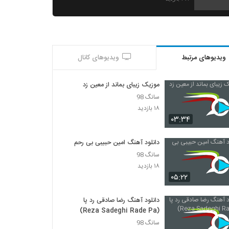
موزیک زیبای ابی از وحید اسکای
۲۳۴ بازدید
ویدیوهای مرتبط
ویدیوهای کانال
Ali Gholipour Atish Bazi
۲۳۹ بازدید
موزیک زیبای بماند از معین زد
سانگ 98
موزیک زیبای سرنوشت از نسیم آذری
۱۸ بازدید
۱,۹۳۷ بازدید
۰۳:۳۴
دانلود آهنگ امین حبیبی بی رحم
دانلود آهنگ فرزاد قاسمی ای ماه من (Farzad
سانگ 98
Ghasemi Ei Mahe Man)
۱۸ بازدید
۲۲۰ بازدید
۰۵:۲۲
علی شمس الهی آهنگ هیچ
۳۰۸ بازدید
دانلود آهنگ رضا صادقی رد پا
(Reza Sadeghi Rade Pa)
سانگ 98