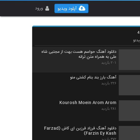
آهنگ مسعود یاوری بنام که میدانم که میدانی
۲۱۷ بازدید
ورود
آپلود ویدیو
آهنگ رحیم عزیزی بنام خواب
۲۴۱ بازدید
دئو
دانلود آهنگ حواسم هست بهت از مجتبی شاه
علی به همراه متن ترانه
۲۰۱ بازدید
آهنگ بارز بند بنام کشتی منو
۲۲۶ بازدید
Kourosh Moein Arom Arom
۲۸۱ بازدید
دانلود آهنگ فرزاد فرزین ای کاش (Farzad
Farzin Ey Kash)
۳۷۲ بازدید