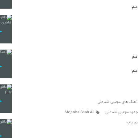
سم
5402
5403
سم
5404
سم
5405
 آهنگ های مجتبی شاه علی
5406
دید مجتبی شاه علی
Mojtaba Shah Ali
ای پاپ
5407