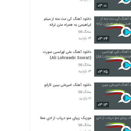
Amir Heydari Ghesse
۰۳:۰۱
۲۱۳ بازدید
دانلود آهنگ کی مث منه از میثم
ابراهیمی به همراه متن ترانه
دانلود آهنگ علیرضا ادیب عشق دلم (Alireza
Adib Eshghe Delam)
سانگ 98
۲۲۶ بازدید
۰۳:۲۴
۱۳ بازدید
آهنگ احسان توکلی بنام پس من چی
دانلود آهنگ علی لهراسبی صورت
۲۶۸ بازدید
(Ali Lohrasebi Soorat)
سانگ 98
۰۳:۲۵
۱۳ بازدید
هجا آهنگ قطار (به همراه میلاد میرا)
۲۱۴ بازدید
دانلود آهنگ امیرعلی ببین کاراتو
سانگ 98
دانلود آهنگ فرزین ابراهیمی بی خبر آمدی
۲۱ بازدید
(Farzin Ebrahimi Bi Khabar Amadi)
۰۳:۱۳
۲۳۰ بازدید
موزیک زیبای منو دریاب از ادی عطار
Ramin Khostavi Afto Gol
سانگ 98
۲۱۶ بازدید