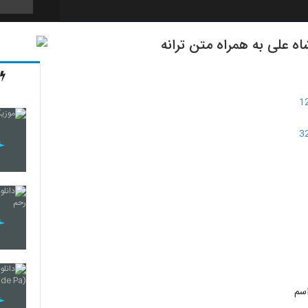
 علی به همراه متن ترانه
5397
5398
5399
5400
5401
سم