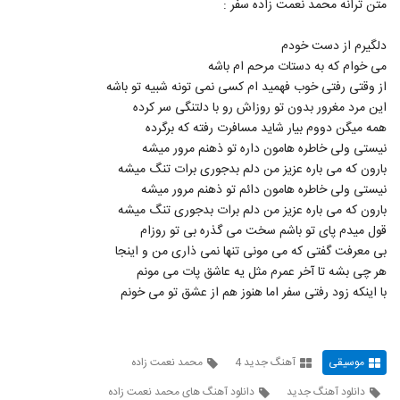
متن ترانه محمد نعمت زاده سفر :
5317
دلگیرم از دست خودم
دانلود آهنگ مهتاب از دانیال خواجویی
می خوام که به دستات مرحم ام باشه
۲۶۰ بازدید
5318
از وقتی رفتی خوب فهمید ام کسی نمی تونه شبیه تو باشه
این مرد مغرور بدون تو روزاش رو با دلتنگی سر کرده
دانلود آهنگ علیرضا عطایی نمیدانم
همه میگن دووم بیار شاید مسافرت رفته که برگرده
۲۸۵ بازدید
نیستی ولی خاطره هامون داره تو ذهنم مرور میشه
5319
بارون که می باره عزیز من دلم بدجوری برات تنگ میشه
نیستی ولی خاطره هامون دائم تو ذهنم مرور میشه
شکیب آهنگ یکی به دو
بارون که می باره عزیز من دلم برات بدجوری تنگ میشه
۳۵۰ بازدید
5320
قول میدم پای تو باشم سخت می گذره بی تو روزام
بی معرفت گفتی که می مونی تنها نمی ذاری من و اینجا
دانلود آهنگ دل دیوونه از شاهین ملک پور
هر چی بشه تا آخر عمرم مثل یه عاشق پات می مونم
۲۵۸ بازدید
با اینکه زود رفتی سفر اما هنوز هم از عشق تو می خونم
5321
Rasoul Saberi Naro
۲۲۴ بازدید
موسیقی
آهنگ جدید 4
محمد نعمت زاده
5322
دانلود آهنگ جدید
دانلود آهنگ های محمد نعمت زاده