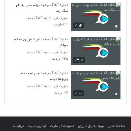
دانلود آهنگ جدید بهنام بانی به نام
سگ بند
Masoud Zeynalpour Zadi Pas
موزیک قیر - دانلود آهنگ جدبد
۲۱۹ بازدید
5346
۳۱۲ بازدید
۰۱:۱۴
HD
دانلود آهنگ دلهره از سیامک مدرسی
دانلود آهنگ جدید فرزاد فرزین به نام
۲۰۰ بازدید
5347
جواهر
موزیک قیر - دانلود آهنگ جدبد
دانلود آهنگ پوریا کاظمی تلف (Pourya
۳۴۵ بازدید
۰۳:۰۱
Kazemi Talaf)
5348
۲۳۲ بازدید
دانلود آهنگ جدید میم تم به نام
پاییزها دیدم
دانلود آهنگ جدید و زیبای علیرضا عبدی با نام
پدر
موزیک قیر - دانلود آهنگ جدبد
5349
۲۴۶ بازدید
۲۶۱ بازدید
۰۱:۰۰
HD
Farid Nazari Nisti Amma
۲۳۸ بازدید
5350
صفحه اصلی
ورود به پنل کاربری
عضویت در سایت
قوانین سایت
درباره ما
آهنگ زیبا تر از تو از میثم فائزنیا(پاپ)