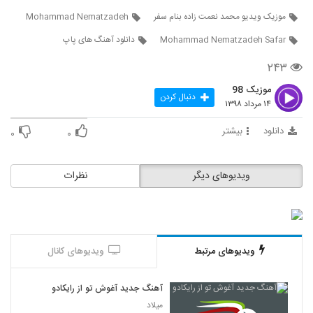
دانلود آهنگ جدید و زیبای حمید عسکری با نام
موزیک ویدیو محمد نعمت زاده بنام سفر
Mohammad Nematzadeh
رفت دلم
5323
۲۸۴ بازدید
Mohammad Nematzadeh Safar
دانلود آهنگ های پاپ
Xaniar Nemidooni (Acoustic
۲۴۳
Version)
5324
۲۸۰ بازدید
موزیک 98
دنبال کردن
۱۴ مرداد ۱۳۹۸
موزیک زیبای دورت بگردم از محمد میزبانی
دانلود
بیشتر
۳۰۹ بازدید
۰
۰
5325
موزیک زیبای دختره خان از وحید سام
ویدیوهای دیگر
نظرات
۲۶۲ بازدید
5326
صادق آتشی آهنگ عاشقانه
۲۴۴ بازدید
5327
ویدیوهای مرتبط
ویدیوهای کانال
میثم هیوا آهنگ یواشکی
آهنگ جدید آغوش تو از رایکادو
۲۵۶ بازدید
5328
میلاد