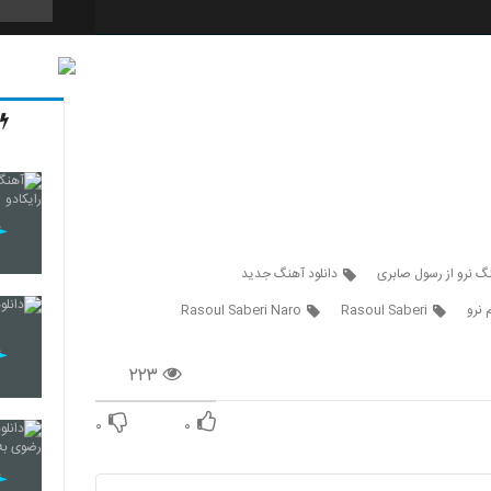
5326
5327
5328
نگ نرو از رسول صابری
دانلود آهنگ جدید
 نرو
Rasoul Saberi
Rasoul Saberi Naro
5329
۲۲۳
۰
۰
5330