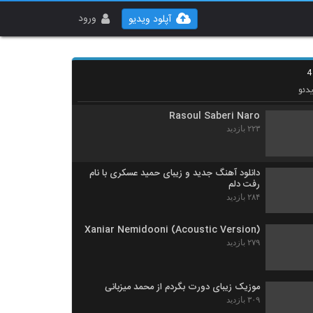
شکیب آهنگ یکی به دو
۳۴۶ بازدید
ورود
آپلود ویدیو
دانلود آهنگ دل دیوونه از شاهین ملک پور
۲۵۶ بازدید
دئو
Rasoul Saberi Naro
۲۲۳ بازدید
دانلود آهنگ جدید و زیبای حمید عسکری با نام
رفت دلم
۲۸۴ بازدید
Xaniar Nemidooni (Acoustic Version)
۲۷۹ بازدید
موزیک زیبای دورت بگردم از محمد میزبانی
۳۰۹ بازدید