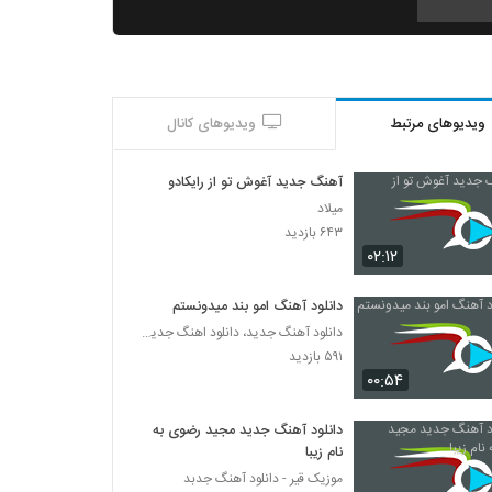
موزیک زیبای دختره خان از وحید سام
۲۶۰ بازدید
ویدیوهای مرتبط
ویدیوهای کانال
صادق آتشی آهنگ عاشقانه
۲۴۴ بازدید
آهنگ جدید آغوش تو از رایکادو
میلاد
میثم هیوا آهنگ یواشکی
۶۴۳ بازدید
۲۵۵ بازدید
۰۲:۱۲
دانلود آهنگ امو بند میدونستم
دانلود آهنگ هادی مستان مست و خراب (Hadi
دانلود آهنگ جدید، دانلود اهنگ جدید ایرانی
Mastan Masto Kharab)
۵۹۱ بازدید
۲۶۶ بازدید
۰۰:۵۴
موزیک زیبای به درک از ارسلان فهیمی
۲۷۱ بازدید
دانلود آهنگ جدید مجید رضوی به
نام زیبا
موزیک قیر - دانلود آهنگ جدبد