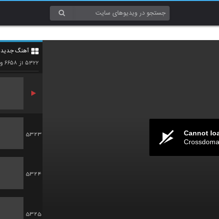
5320
آهنگ جدید 4
5321
۶۶۵۸
۵۳۲۲
از
وی
Cannot lo
5323
Crossdomai
5324
5325