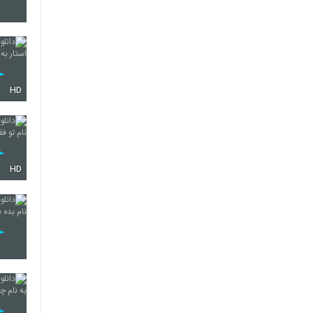
5337
HD
5338
5339
HD
5340
5341