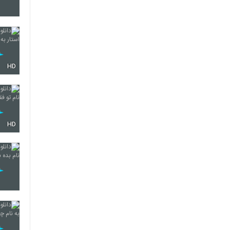
5568
HD
5569
5570
HD
5571
5572