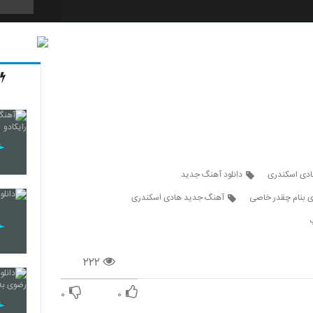
5557
5558
5559
ادی اسکندری
دانلود آهنگ جدید
ی بنام چقدر خاصی
آهنگ جدید هادی اسکندری
5560
۲۲۲
5561
۰
۰