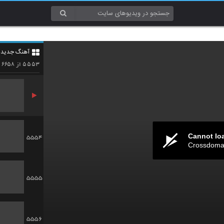
5551
آهنگ جدید 4
5552
۶۶۵۸
۵۵۵۳
از
و
Cannot lo
5554
Crossdomai
5555
5556