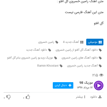
متن آهنگ رامین خسروی گل آفتو :
5424
۲۴۸ بازدید
متن این آهنگ فارسی نیست
حسین فروزان مهر آهنگ کنارم باش
۲۶۹ بازدید
5425
گل افتو
دانلود آهنگ رضا صادقی طهرون (Reza
Sadeghi Tehroon)
5426
موسیقی
آهنگ جدید 4
رامین خسروی
۲۵۱ بازدید
دانلود آهنگ گل آفتو از رامین خسروی
دانلود آهنگ جدید
موزیک زیبای چهل گیس از سهیل کیا
۲۱۷ بازدید
دانلود آهنگ های رامین خسروی
موزیک ویدیو رامین خسروی بنام گل آفتو
5427
آهنگ جدید رامین خسروی
Ramin Khostavi
دانلود آهنگ جدید و زیبای اسماعیل بحرانی با
۲۱۵
نام عشق تو (به همراه حسین تقی زاده)
5428
۲۳۸ بازدید
موزیک 98
دنبال کردن
۱۷ مرداد ۱۳۹۸
آهنگ وحید رمضانی بنام کابوس رفتن
۲۱۸ بازدید
دانلود
بیشتر
5429
۰
۰