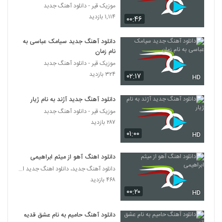
موزیک قیر - دانلود آهنگ جدبد
۱,۱۱۴ بازدید
دانلود آهنگ روزبه بمانی اتفاق (Roozbeh
۰۰:۴۶
Bemani Etefagh)
5436
۳۰۹ بازدید
دانلود آهنگ جدید سیامک عباسی به
نام زمان
موزیک زیبای هردفعه از بهنام بیگی
موزیک قیر - دانلود آهنگ جدبد
۲۱۶ بازدید
5437
۳۲۴ بازدید
۰۲:۱۷
HD
دانلود آهنگ رضا حارس پیچ و تاب (Reza
دانلود آهنگ جدید آژند به نام ژیار
Hares Pichotab)
موزیک قیر - دانلود آهنگ جدبد
5438
۲۰۲ بازدید
۲۸۷ بازدید
۰۱:۰۰
HD
دانلود آهنگ میلاد خورشیدیان نقطه ضعف
۲۱۶ بازدید
5439
دانلود اهنگ آهو از میثم ابراهیمی
دانلود آهنگ جدید، دانلود اهنگ جدید ایرانی
Mohammad Fahim Ba To
۴۶۸ بازدید
Khoshhalam
5440
۰۰:۲۰
HD
۲۳۷ بازدید
آهنگ پرواز از علی یاسینی(پاپ)
دانلود آهنگ حامیم به نام عشق قدیمی