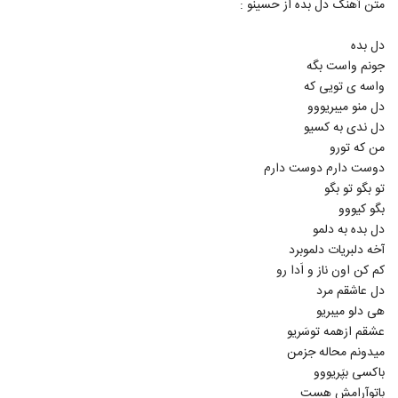
متن آهنگ دل بده از حسینو :
5468
دل بده
موزیک زیبای مشکوکم از سعید کاتار
جونم واست بگه
۲۴۴ بازدید
5469
واسه ی تویی که
دل منو میبریووو
موزیک زیبای خاطره از مسعود علیزاده
دل ندی به کسیو
۲۵۳ بازدید
من که تورو
5470
دوست دارم دوست دارم
تو بگو تو بگو
دانلود آهنگ حسین فرصت پدر (Hossein
بگو کیووو
Forsat Pedar)
5471
۲۸۸ بازدید
دل بده به دلمو
آخه دلبریات دلموبرد
دانلود آهنگ لعنت به من از نیمان
کم کن اون ناز و اَدا رو
۵۰۵ بازدید
دل عاشقم مرد
5472
هی دلو میبریو
عشقم ازهمه توسَریو
دانلود آهنگ سینا سرلک روزگار
میدونم محاله جزمن
۲۷۵ بازدید
5473
باکسی بپَریووو
باتوآرامش هست