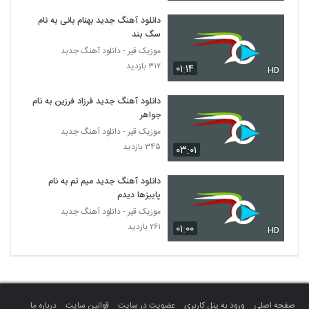
نام فقط تو
5502
۳۰۹ بازدید
دانلود آهنگ جدید بهنام بانی به نام
سگ بند
Mohammad Sasani Vaseteh
موزیک قیر - دانلود آهنگ جدبد
۲۶۰ بازدید
۳۱۲ بازدید
۰۱:۱۴
5503
HD
دانلود آهنگ جدید فرزاد فرزین به نام
آهنگ احساس عاشقی از حسین رافت(پاپ)
جواهر
۳۰۶ بازدید
5504
موزیک قیر - دانلود آهنگ جدبد
۳۴۵ بازدید
۰۳:۰۱
آهنگ آجی خاطره از مصطفی شکرانی(پاپ)
۲۵۱ بازدید
5505
دانلود آهنگ جدید میم تم به نام
پاییزها دیدم
موزیک قیر - دانلود آهنگ جدبد
Amin Nazari Havaye To
۲۶۱ بازدید
۲۱۰ بازدید
۰۱:۰۰
HD
5506
موزیک زیبای آروم باش از محمد حسنی
۲۱۶ بازدید
5507
صفحه اصلی
ورود به پنل کاربری
عضویت در سایت
قوانین سایت
درباره ما