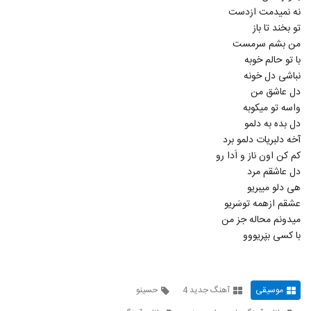
آهنگ ریسمان بنام با غصه هام جوک ساختم
نه نمیدمت ازدست
۲۲۵ بازدید
5474
تو بخند تا باز
من بشم سرمست
با تو حالم خوبه
دانلود آهنگ جدید و زیبای محمد نوروزی با نام
بارون
نباشی دل خونه
5475
۲۲۳ بازدید
دل عاشق من
واسه تو میکوبه
دانلود آهنگ جدید و زیبای مجید رضایی با نام
دل بده به دلمو
امشب شب مهتابه
5476
آخه دلبریات دلمو برد
۲۱۳ بازدید
کم کن اون ناز و اَدا رو
دل عاشقم مرد
دانلود آهنگ جدید و زیبای طهمورث جاویدان
با نام خوش گلمیسَن
هی دلو میبریو
5477
۲۲۱ بازدید
عشقم ازهمه توسَریو
میدونم محاله جز من
دانلود آهنگ هاید دست خودم نیست
با کسی بپَریووو
۲۶۸ بازدید
5478
Ali Dehghani Do Nafare
موسیقی
آهنگ جدید 4
حسینو
۲۱۷ بازدید
5479