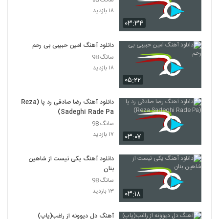
سانگ 98
آهنگ امین ثابت قدم بنام نمیشه که نمیشه
۱۸ بازدید
۲۳۴ بازدید
5310
۰۳:۳۴
Mohammad Nematzadeh Safar
دانلود آهنگ امین حبیبی بی رحم
۲۴۵ بازدید
سانگ 98
5311
۱۸ بازدید
۰۵:۲۲
آهنگ محمد نیکو بنام وقتی با من هستی
۲۶۳ بازدید
5312
دانلود آهنگ رضا صادقی رد پا (Reza
Sadeghi Rade Pa)
آهنگ ایرانی اصل از ماکان بند(پاپ)
سانگ 98
۳۰۰ بازدید
۱۷ بازدید
5313
۰۳:۰۷
دانلود آهنگ یکی نیست از شاهین
امین رفیعی آهنگ آخر هفته
بنان
۲۶۸ بازدید
5314
سانگ 98
۱۳ بازدید
۰۳:۱۸
دانلود آهنگ پیوند چشم های تو (Peyvand
Cheshmaye To)
5315
آهنگ دل دیوونه از راغب(پاپ)
۳۱۵ بازدید