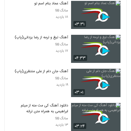
۲۵۸ بازدید
آهنگ عماد بنام اسم تو
5321
سانگ 98
۱۸ بازدید
Rasoul Saberi Naro
۰۳:۳۱
۲۲۴ بازدید
5322
آهنگ تیغ و ترمه از رضا یزدانی(پاپ)
دانلود آهنگ جدید و زیبای حمید عسکری با نام
سانگ 98
رفت دلم
۱۷ بازدید
5323
۲۸۴ بازدید
۰۴:۳۳
Xaniar Nemidooni (Acoustic
Version)
آهنگ جان دلم از علی منتظری(پاپ)
5324
۲۸۰ بازدید
سانگ 98
۱۹ بازدید
موزیک زیبای دورت بگردم از محمد میزبانی
۰۳:۰۱
۳۰۹ بازدید
5325
دانلود آهنگ کی مث منه از میثم
ابراهیمی به همراه متن ترانه
موزیک زیبای دختره خان از وحید سام
۲۶۲ بازدید
سانگ 98
5326
۱۳ بازدید
۰۳:۲۴