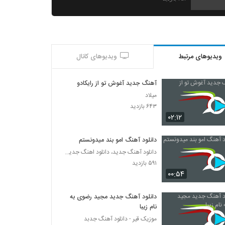
آهنگ حالت چشمات از امیرحسین خاتم(پاپ)
۳۰۰ بازدید
ویدیوهای مرتبط
ویدیوهای کانال
دانلود آهنگ جدید و زیبای امیرحسین ولی با نام
ماه دل آرا
۲۷۵ بازدید
آهنگ جدید آغوش تو از رایکادو
میلاد
آهنگ اینجانب از شایع(رپ)
۶۴۳ بازدید
۳۲۵ بازدید
۰۲:۱۲
دانلود آهنگ امو بند میدونستم
آهنگ حامد بهروزی بنام دیوانگی
دانلود آهنگ جدید، دانلود اهنگ جدید ایرانی
۲۴۹ بازدید
۵۹۱ بازدید
۰۰:۵۴
دانلود آهنگ میثم تین بی اندازه (Meisamtin
Bi Andazeh)
دانلود آهنگ جدید مجید رضوی به
۲۵۵ بازدید
نام زیبا
موزیک قیر - دانلود آهنگ جدبد