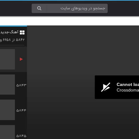
5840
آهنگ جدید 4
5841
۶۶۵۸
۵۸۴۲
از
وی
Cannot lo
5843
Crossdomai
5844
5845