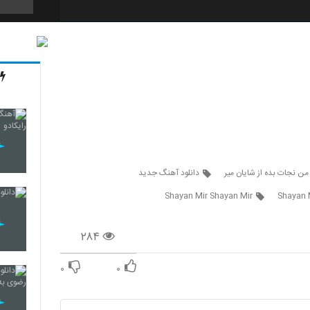
5846
5847
5848
من نجات بده از شایان میر
دانلود آهنگ جدید
Shayan Mir Shayan Mir
Shayan 
5849
۲۸۴
۰
۰
5850