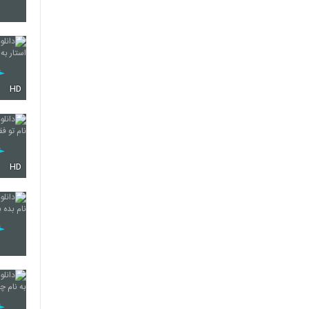
5857
HD
5858
5859
HD
5860
5861