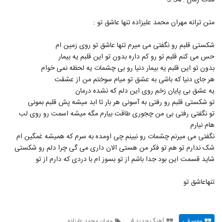
مدت زمان : 3:54
5815
متن ترانه مهران محمد علیزاده تنها عاشق تو :
محمد معصوم آهنگ به سوی تو
۲۳۳ بازدید
5816
شکستی قلبم رو نگفتی می میرم تنها عاشق تو روی زمین ام
حس می کنم قلبم تو رو کم داره بدون تو این قلبم یه بیمار
بدون تو این قلبم یه بیمار دنیا رو بی چشمات یه لحظه نمی خوام
موزیک زیبای آروم جونمی از مهدی مطلق
هر جای دنیا که باشی به عشق تو میام سوختم من از عشقت
۲۸۰ بازدید
5817
یه عشق بی پایان زخم روی این دلم که نشده درمان
تو شکستی قلبم رو رفتی به آسونی هر بار تا ابد میشه پش قلبم بمونی
دانلود آهنگ جدید و زیبای مرتضی اشرفی با نام
تو نگفتی رفتی بی من چجوری طاقت بیارم مگه میشه اسمت رو روی لب
چه خبر
5818
هام نیارم
۲۷۴ بازدید
نگفتی می میرنم چشمات رو نبینم چی اومده به سرم که همیشه غمگین ام
شک ندارم تو هم تو فکر من هستی الان داری می گی چرا دلم رو شکستی
آهنگ زایام بنام بیخیال
۳۳۶ بازدید
شاید قسمت این بود جدا باشم از تو بسوز ام با دردی که دارم از تو
5819
تنهاعاشق تو
دانلود آهنگ جدید و زیبای ژیوان با نام طرز
نگات
5820
۲۷۰ بازدید
موسیقی
آهنگ جدید 4
مهران محمد علیزاده