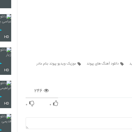
5782
5783
HD
5784
د
دانلود آهنگ های پیوند
موزیک ویدیو پیوند بنام مادر
HD
5785
۲۴۶
HD
۰
۰
5786
5787