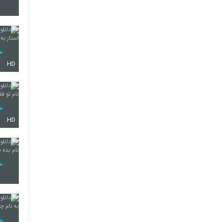
5788
HD
5789
5790
HD
5791
5792