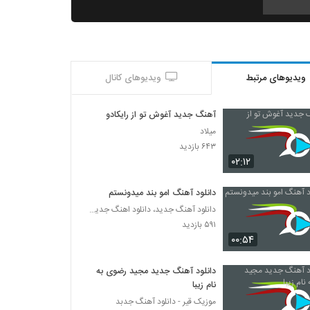
دانلود آهنگ هوای تازه از علی بیگ به همراه
متن ترانه
۲۴۶ بازدید
ویدیوهای مرتبط
ویدیوهای کانال
Naser Mehryari Gohare Shab Cheragh
۲۳۸ بازدید
آهنگ جدید آغوش تو از رایکادو
میلاد
دانلود آهنگ عماد غفاری بی پناه (Emad
۶۴۳ بازدید
Ghaffari Unhomely)
۰۲:۱۲
۲۱۴ بازدید
دانلود آهنگ امو بند میدونستم
مرتضی احمدی (I) آهنگ نفس
دانلود آهنگ جدید، دانلود اهنگ جدید ایرانی
۲۵۶ بازدید
۵۹۱ بازدید
۰۰:۵۴
دانلود آهنگ میلاد سعادت من که دوست دارم
۲۷۲ بازدید
دانلود آهنگ جدید مجید رضوی به
نام زیبا
موزیک قیر - دانلود آهنگ جدبد