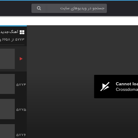
5771
آهنگ جدید 4
5772
۶۶۵۸
۵۷۷۳
از
وی
Cannot lo
5774
Crossdomai
5775
5776