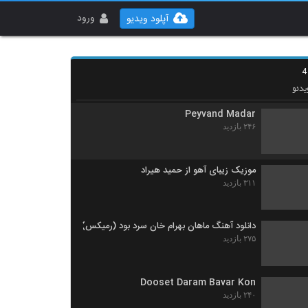
موزیک زیبای جان جان از محمود سهیلی
۲۷۷ بازدید
ورود
آپلود ویدیو
مرتضی بهزاد آهنگ حس قشنگ
۲۵۵ بازدید
دئو
Peyvand Madar
۲۴۶ بازدید
موزیک زیبای آهو از حمید هیراد
۳۱۱ بازدید
دانلود آهنگ ماهان بهرام خان سرد بود (رمیکس)
۲۷۵ بازدید
Dooset Daram Bavar Kon
۲۴۰ بازدید