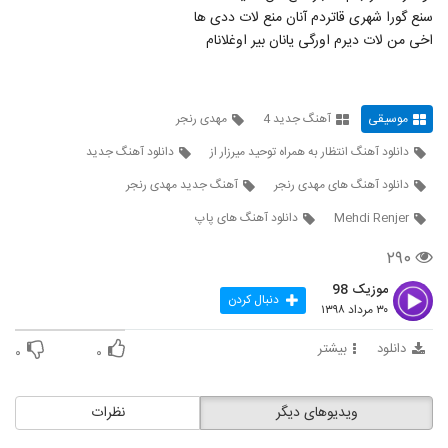
Shayan Mir Shayan Mir
سنع گورا شهری قاتردم آنان منع لات ددی ها
۲۸۴ بازدید
5842
اخی من لات دیرم اورگی یانان بیر اوغلانام
Mansour Pirhadi Mesle Kooh
۲۴۹ بازدید
5843
موسیقی
آهنگ جدید 4
مهدی رنجر
دانلود آهنگ انتظار به همراه توحید میرزار از
دانلود آهنگ جدید
دانلود آهنگ خاطیره از هومر
دانلود آهنگ های مهدی رنجر
آهنگ جدید مهدی رنجر
۲۱۲ بازدید
5844
Mehdi Renjer
دانلود آهنگ های پاپ
دانلود آهنگ جدید و زیبای حامد شجاعی با نام
۲۹۰
نمونه ای
5845
۲۵۲ بازدید
موزیک 98
دنبال کردن
۳۰ مرداد ۱۳۹۸
آهنگ حالت چشمات از امیرحسین خاتم(پاپ)
۳۰۰ بازدید
دانلود
بیشتر
۰
۰
5846
دانلود آهنگ جدید و زیبای امیرحسین ولی با
ویدیوهای دیگر
نظرات
نام ماه دل آرا
5847
۲۷۴ بازدید