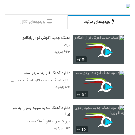
آهنگ اینجانب از شایع(رپ)
۳۲۵ بازدید
5848
ویدیوهای مرتبط
ویدیوهای کانال
آهنگ حامد بهروزی بنام دیوانگی
آهنگ جدید آغوش تو از رایکادو
۲۴۹ بازدید
5849
میلاد
۶۴۳ بازدید
دانلود آهنگ میثم تین بی اندازه (Meisamtin
۰۲:۱۲
Bi Andazeh)
5850
۲۵۵ بازدید
دانلود آهنگ امو بند میدونستم
دانلود آهنگ جدید، دانلود اهنگ جدید ایرانی
Masnad For Aida
۵۹۱ بازدید
۲۵۹ بازدید
5851
۰۰:۵۴
دانلود آهنگ محمد طسوجی عشق خاص
دانلود آهنگ جدید مجید رضوی به نام
(Mohammad Tasooji Eshghe Khas)
زیبا
5852
۲۵۵ بازدید
موزیک قیر - دانلود آهنگ جدبد
۱,۱۱۴ بازدید
۰۰:۴۶
آهنگ مهدی عسگری بنام مرگ عشق