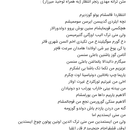
متن ترانه مهدی رنجر انتظار (به همراه توحید میرزار) :
5836
۴۹۹ بازدید
انتظاردا قالمشام یولو گوزدیرم
دانلود آهنگ دل دیوونه از آواج بند
نچه ایلردی گدیبسن ایرسن سوممیشم
۲۳۱ بازدید
5837
هچکسی قویمایشام سنین بوش یروو دولدورالار
ولی منی ترک الیب اوزگنی گتیرمیسن
دانلود آهنگ تویی اون که می خوام از حسن نور
دع گورم سوگیلیندع من تکیدی اخم السن شهری قاتر
افشان
یا کی یوخ بیر شی اولاندا هامدان سرعت قاچر
5838
۲۲۴ بازدید
آنامن گوز یاشنین باعثی سنسن
سیگارم دالبدالا یانماغنن باعثی سنسن
Taha fotouhi Sarab
عزیزیم من تکما تک باشنا بی لشکرم
۲۶۹ بازدید
5839
یاریما چپ باخانین دونیاسینا اوت چکرم
اخی من غیرتیم تورکلردع غیرت اولار
رهام آهنگ گرفتار
من بیدنه بینی خاراب یورلب دو دونیادان
۲۷۸ بازدید
آلاهیم یاربیم داها من یورلمشام
5840
آلاهیم سنکی گورورسن نجع من قوجالمشام
گنه من دردن یازدم یاش دولدو گوزومه
موزیک زیبای با هم دوستیم از فرشید ادهمی
من سنی ایستدیم اما
۲۸۸ بازدید
5841
ولی من ایستمدین سن منی ترک الدین اونین پولون چوخ ایستدین
اوقدر قشقراجام حنجرمدع قان اغلیا