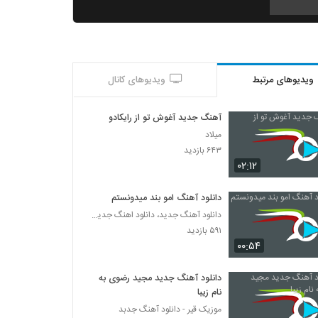
موزیک زیبای آینده از فرزاد فرزین
۳۲۸ بازدید
ویدیوهای مرتبط
ویدیوهای کانال
آهنگ محسن یزدان پناه بنام گمشده 2
۲۳۲ بازدید
آهنگ جدید آغوش تو از رایکادو
میلاد
دانلود آهنگ جدید و زیبای محمدرضا نعمتی با
۶۴۳ بازدید
نام بسه
۰۲:۱۲
۲۱۰ بازدید
دانلود آهنگ امو بند میدونستم
Roham Rad To Che Mardi
دانلود آهنگ جدید، دانلود اهنگ جدید ایرانی
۲۵۹ بازدید
۵۹۱ بازدید
۰۰:۵۴
دانلود آهنگ امین داداشی عشق (Amin
Dadashi Eshgh)
دانلود آهنگ جدید مجید رضوی به
۲۸۱ بازدید
نام زیبا
موزیک قیر - دانلود آهنگ جدبد