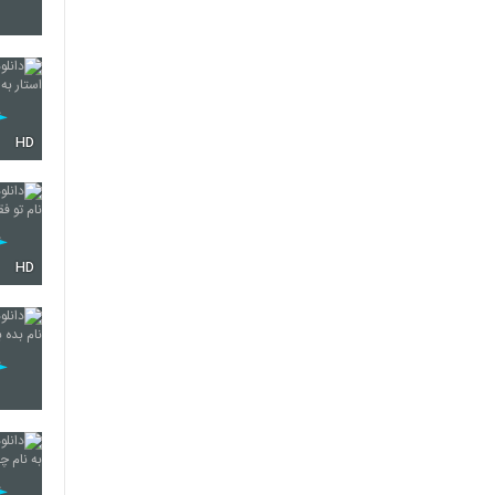
5911
HD
5912
5913
HD
5914
5915