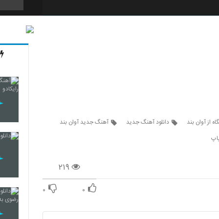
5900
5901
5902
اه از آوان بند
دانلود آهنگ جدید
آهنگ جدید آوان بند
اپ
5903
۲۱۹
۰
۰
5904