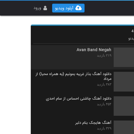
دانلود آهنگ امیر مافیا حال کنیم
۲۳۰ بازدید
ورود
آپلود ویدیو
دانلود آهنگ سعید آسایش غروب جمعه
(Saeed Asayesh Ghoroube Jome)
۳۴۷ بازدید
دئو
Avan Band Negah
۲۱۹ بازدید
دانلود آهنگ بذار غریبه بمونیم (به همراه محیا) از
مرداد
۳۸۳ بازدید
دانلود آهنگ چاشنی احساس از سام احدی
۴۵۴ بازدید
آهنگ هایجک بنام دلبر
۳۲۹ بازدید