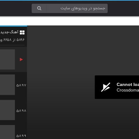
5894
آهنگ جدید 4
5895
۶۶۵۸
۵۸۹۶
از
وی
Cannot lo
5897
Crossdomai
5898
5899