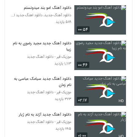
دانلود آهنگ امو بند میدونستم
مهراد هیدن آهنگ راکا چاک (به همراه پیشرو)
دانلود آهنگ جدید، دانلود اهنگ جدید ایرانی
۱,۵۰۷ بازدید
5689
۵۸۹ بازدید
۰۰:۵۴
Amir Khalvat Kojaei Dada
۳۰۳ بازدید
دانلود آهنگ جدید مجید رضوی به نام
5690
زیبا
موزیک قیر - دانلود آهنگ جدبد
آهنگ علیبی بنام محکم (به همراه رض)
۱,۱۱۳ بازدید
۰۰:۴۶
۲۵۹ بازدید
5691
دانلود آهنگ جدید سیامک عباسی به
دانلود آهنگ بهزاد لیتو طول میکشه تایپ (به
نام زمان
همراه ویلسون)
موزیک قیر - دانلود آهنگ جدبد
5692
۳۹۸ بازدید
۳۲۳ بازدید
۰۲:۱۷
HD
موزیک زیبای ضد ضربه(به همراه پیشرو) از
میلاد اس
دانلود آهنگ جدید آژند به نام ژیار
5693
۳۰۷ بازدید
موزیک قیر - دانلود آهنگ جدبد
۲۸۵ بازدید
آهنگ شاهین سلیمانی بنام صبوری
۰۱:۰۰
HD