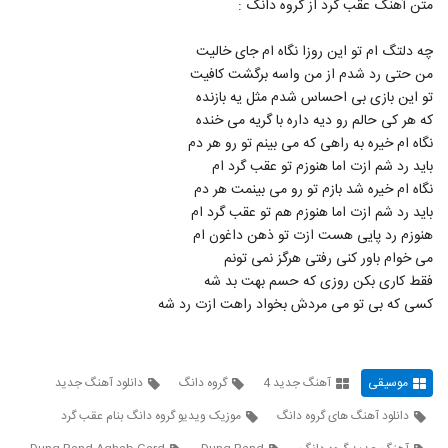
۵۱۶ بازدید
متن آهنگ عقب گرد از گروه دانگ :
5677
چه دلتگ ام تو این روزا نگاه ام جای خالیت
دانلود آهنگ دور شدی از مجتبی اسماعیلی به
من حتی رد شدم از من واسه برگشت کافیت
همراه متن ترانه
5678
تو این بازی بی احساس شدم مثل یه بازنده
۲۴۹ بازدید
که هر کی حالم رو دیه داره با گریه می خنده
Alireza Beyrami Negah
نگاه ام خیره به راهی که می بینم تو رو هر دم
۲۳۹ بازدید
باید رد شم ازت اما هنوزم تو عقب گرد ام
5679
نگاه ام خیره شد بازم تو رو می بینمت هر دم
باید رد شم ازت اما هنوزم هم تو عقب گرد ام
دانلود آهنگ جدید و زیبای محمد شفیعی با نام
هنوزم رد پایی هست ازت تو ذهن داغون ام
آغوش آسمان
5680
۲۸۰ بازدید
می خوام باور کنی رفتی هرگز نمی تونم
فقط کاری بکن روزی که حسم بهت بد شه
دانلود آهنگ هومن جوادی ای جان دلم
کسی که بی تو می مردش بخواد راهت ازت رد شه
۲۴۳ بازدید
5681
آهنگ حمید خسروی بنام پرواز ممنوع
موسیقی
آهنگ جدید 4
گروه دانگ
دانلود آهنگ جدید
۲۲۱ بازدید
5682
دانلود آهنگ های گروه دانگ
موزیک ویدیو گروه دانگ بنام عقب گرد