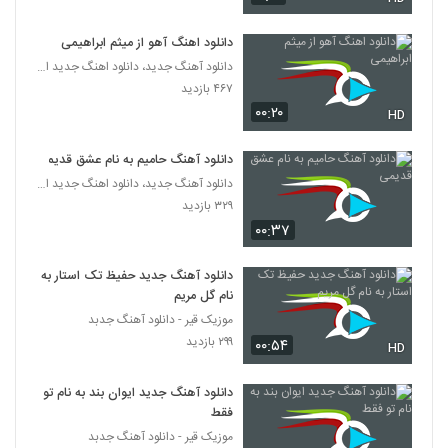
۲۲۵ بازدید
5694
دانلود اهنگ آهو از میثم ابراهیمی
Javad Shaygan Harfaye Bachegoone
دانلود آهنگ جدید، دانلود اهنگ جدید ایرانی
۲۴۰ بازدید
۴۶۷ بازدید
5695
۰۰:۲۰
HD
موزیک زیبای مغرور لعنتی از هادی قاسمی
دانلود آهنگ حامیم به نام عشق قدیمی
۲۶۱ بازدید
5696
دانلود آهنگ جدید، دانلود اهنگ جدید ایرانی
۳۲۹ بازدید
دانلود آهنگ جدید و زیبای بهادر طوافچیان با
۰۰:۳۷
نام تو یار منی
5697
۲۴۷ بازدید
دانلود آهنگ جدید حفیظ تک استار به
نام گل مریم
دانلود آهنگ عطا شهریار خاتون من (Ata
Shahriar Khatoone Man)
موزیک قیر - دانلود آهنگ جدبد
5698
۲۳۹ بازدید
۲۹۹ بازدید
۰۰:۵۴
HD
موزیک زیبای جان جانان از امیرحسین
دانلود آهنگ جدید ایوان بند به نام تو
اسماعیلی
5699
فقط
۲۸۵ بازدید
موزیک قیر - دانلود آهنگ جدبد