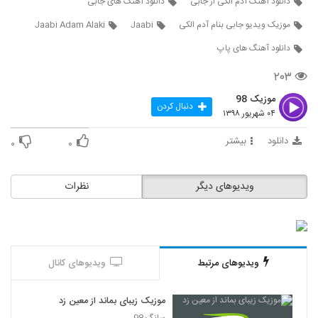
دانلود آهنگ آدم الکی از جابی
دانلود آهنگ های جابی
5989
موزیک ویدیو جابی بنام آدم الکی
Jaabi
Jaabi Adam Alaki
دانلود آهنگ میلاد باکری بی جواب
دانلود آهنگ های پاپ
۲۳۰ بازدید
5990
۲۰۳
Izadmehr Delam Halesh Kharabe
موزیک 98
دنبال کردن
۰۴ شهریور ۱۳۹۸
۳۱۴ بازدید
5991
دانلود
بیشتر
۰
۰
آهنگ خوم و خوت از شهاب زنگنه(پاپ)
۲۵۵ بازدید
5992
ویدیوهای دیگر
نظرات
دانلود آهنگ عاشقانه از هاشم شکیبا
۳۴۸ بازدید
5993
ویدیوهای مرتبط
ویدیوهای کانال
فرزاد ارجمندی آهنگ خواب
۲۱۰ بازدید
5994
موزیک زیبای بماند از معین زد