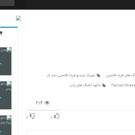
5237
5238
5239
نگ های فرزاد قاسمی
موزیک ویدیو فرزاد قاسمی بنام یار
Farzad Ghase
دانلود آهنگ های پاپ
5240
۲۱۴
۰
۰
5241