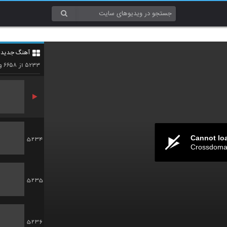
5231
آهنگ جدید 4
5232
۶۶۵۸
۵۲۳۳
از
وی
Cannot lo
5234
Crossdomai
5235
5236