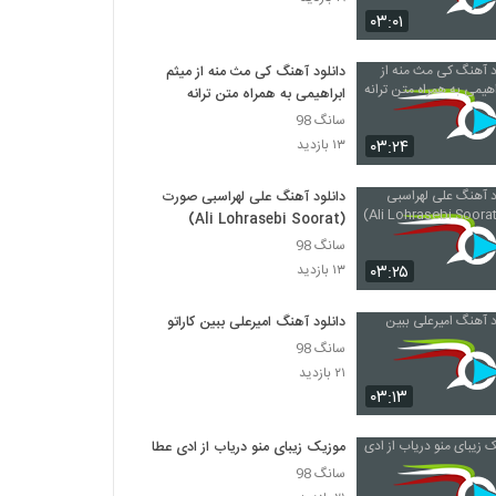
دانلود آهنگ دی جی کرون شیک و پیک (Dj
۰۳:۰۱
Crown Shik O Pik)
۱۹۵ بازدید
دانلود آهنگ کی مث منه از میثم
ابراهیمی به همراه متن ترانه
آهنگ حسن خاکی بنام خنده شیرین
۲۳۴ بازدید
سانگ 98
۰۳:۲۴
۱۳ بازدید
Masoud Malmir Baron
دانلود آهنگ علی لهراسبی صورت
۲۲۰ بازدید
(Ali Lohrasebi Soorat)
سانگ 98
۰۳:۲۵
۱۳ بازدید
آهنگ محمدرضا فروتن بنام اینستاگرام
۲۱۴ بازدید
دانلود آهنگ امیرعلی ببین کاراتو
سانگ 98
دانلود آهنگ جدید و زیبای مجید ماندگاری با نام
۲۱ بازدید
سوژه
۰۳:۱۳
۲۲۳ بازدید
موزیک زیبای منو دریاب از ادی عطار
دانلود آهنگ فرجام اوج عشقی (Farjam Owje
Eshghi)
سانگ 98
۲۶۱ بازدید