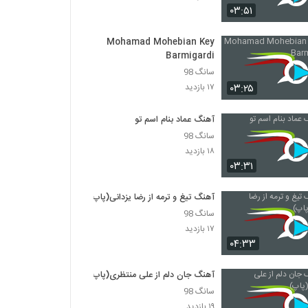
۰۳:۵۱
دانلود آهنگ مرتضی بهاری عطرت (به همراه
حسن سالار) (Morteza Bahari Atret)
Mohamad Mohebian Key
Barmigardi
۲۶۸ بازدید
سانگ 98
آهنگ ناجی بنام تو آدم نمیشی
۰۳:۲۵
۱۷ بازدید
۳۱۱ بازدید
آهنگ عماد بنام اسم تو
سانگ 98
موزیک زیبای تولد نحس از ساسان زاهدی فرد
۱۸ بازدید
۲۲۸ بازدید
۰۳:۳۱
آهنگ تیغ و ترمه از رضا یزدانی(پاپ)
دانلود آهنگ فرزاد راد دلی
۲۰۱ بازدید
سانگ 98
۱۷ بازدید
۰۴:۳۳
دانلود آهنگ نقطه ضعف از رسول نجفی
۲۱۹ بازدید
آهنگ جان دلم از علی منتظری(پاپ)
سانگ 98
۱۹ بازدید