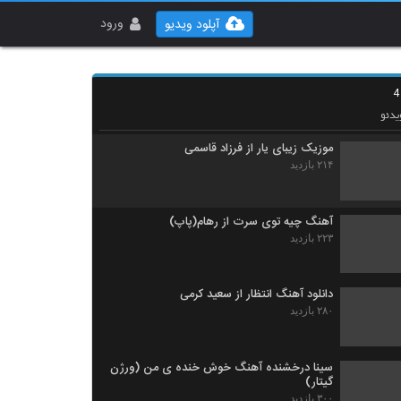
موزیک زیبای یار قدیمی از آرون افشار
۳۰۸ بازدید
ورود
آپلود ویدیو
حمید هیراد آهنگ خوشم میاد
۴۹۹ بازدید
دئو
موزیک زیبای یار از فرزاد قاسمی
۲۱۴ بازدید
آهنگ چیه توی سرت از رهام(پاپ)
۲۲۳ بازدید
دانلود آهنگ انتظار از سعید کرمی
۲۸۰ بازدید
سینا درخشنده آهنگ خوش خنده ی من (ورژن
گیتار)
۳۰۰ بازدید