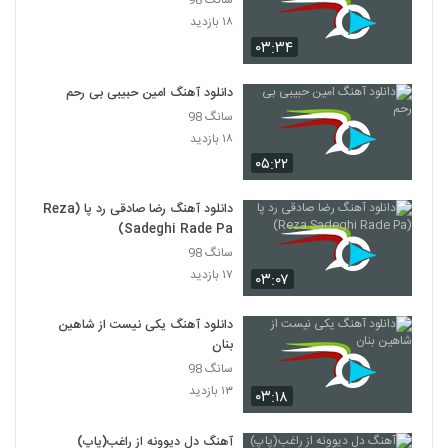
سانگ 98
آهنگ امید حکیمی بنام قایق شکسته
۱۸ بازدید
۲۵۵ بازدید
5757
۰۳:۳۴
علیرضا خداوردی آهنگ دختر اصفهانی
دانلود آهنگ امین حبیبی بی رحم
۳۹۷ بازدید
سانگ 98
5758
۱۸ بازدید
۰۵:۲۲
آهنگ وینگز بنام پر میکشی
۲۳۴ بازدید
5759
دانلود آهنگ رضا صادقی رد پا (Reza
Sadeghi Rade Pa)
حسن حاتمی آهنگ ماه من
سانگ 98
۲۴۷ بازدید
۱۷ بازدید
5760
۰۳:۰۷
دانلود آهنگ یکی نیست از شاهین
موزیک زیبای امشب از آرش بهمنی
بنان
۲۵۶ بازدید
5761
سانگ 98
۱۳ بازدید
۰۳:۱۸
دانلود آهنگ جدید و زیبای مرصاد ماهد با نام
کاش میگفتی
5762
آهنگ دل دیوونه از راغب(پاپ)
۲۶۰ بازدید