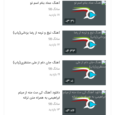
۷۰۷ بازدید
آهنگ عماد بنام اسم تو
5768
سانگ 98
۱۸ بازدید
موزیک زیبای جنون از ابوالفضل جعفری زاد
۰۳:۳۱
۲۶۲ بازدید
5769
آهنگ تیغ و ترمه از رضا یزدانی(پاپ)
دانلود آهنگ نیستی پیشم از سجاد اوراز
سانگ 98
۲۲۰ بازدید
5770
۱۷ بازدید
۰۴:۳۳
موزیک زیبای جان جان از محمود سهیلی
آهنگ جان دلم از علی منتظری(پاپ)
۲۷۷ بازدید
5771
سانگ 98
۱۹ بازدید
مرتضی بهزاد آهنگ حس قشنگ
۰۳:۰۱
۲۵۵ بازدید
5772
دانلود آهنگ کی مث منه از میثم
ابراهیمی به همراه متن ترانه
Peyvand Madar
۲۴۷ بازدید
سانگ 98
5773
۱۳ بازدید
۰۳:۲۴