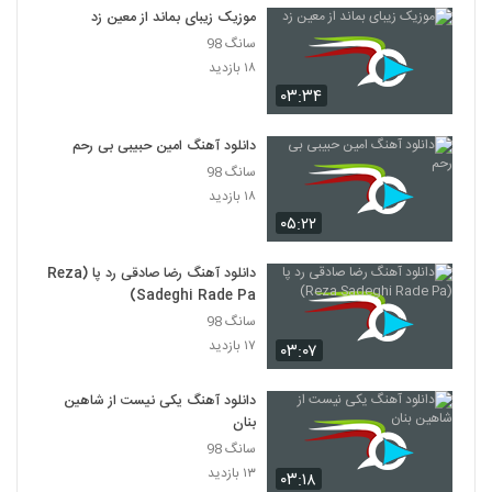
دانلود آهنگ پوریا کاظمی تلف (Pourya
موزیک زیبای بماند از معین زد
Kazemi Talaf)
5348
سانگ 98
۲۳۲ بازدید
۱۸ بازدید
۰۳:۳۴
دانلود آهنگ جدید و زیبای علیرضا عبدی با نام
پدر
5349
۲۴۷ بازدید
دانلود آهنگ امین حبیبی بی رحم
سانگ 98
Farid Nazari Nisti Amma
۱۸ بازدید
۲۳۸ بازدید
5350
۰۵:۲۲
آهنگ زیبا تر از تو از میثم فائزنیا(پاپ)
دانلود آهنگ رضا صادقی رد پا (Reza
۲۲۸ بازدید
Sadeghi Rade Pa)
5351
سانگ 98
۱۷ بازدید
۰۳:۰۷
Omidreza(I) Mohem Nist
۲۱۱ بازدید
5352
دانلود آهنگ یکی نیست از شاهین
بنان
موزیک زیبای رسیدی (رمیکس) از فرشاد افشار
سانگ 98
۲۳۵ بازدید
۱۳ بازدید
۰۳:۱۸
5353