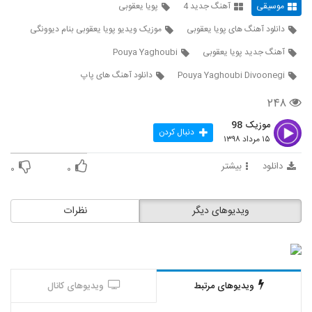
موسیقی
آهنگ جدید 4
پویا یعقوبی
5342
۲۳۶ بازدید
دانلود آهنگ های پویا یعقوبی
موزیک ویدیو پویا یعقوبی بنام دیوونگی
دانلود آهنگ کنار من باش از هومن اسماعیل
آهنگ جدید پویا یعقوبی
Pouya Yaghoubi
زاده
5343
۲۷۰ بازدید
Pouya Yaghoubi Divoonegi
دانلود آهنگ های پاپ
Kian Saeidi Chi Migi
۲۴۸
۲۳۱ بازدید
5344
موزیک 98
دنبال کردن
۱۵ مرداد ۱۳۹۸
دانلود آهنگ اینم یه تقدیره از سقا مسلمی
دانلود
بیشتر
۲۳۸ بازدید
۰
۰
5345
Masoud Zeynalpour Zadi Pas
ویدیوهای دیگر
نظرات
۲۱۹ بازدید
5346
دانلود آهنگ دلهره از سیامک مدرسی
۲۰۰ بازدید
5347
ویدیوهای مرتبط
ویدیوهای کانال