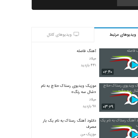
موزیک زیبای لعنتی از یاسین گنجی
۲۸۶ بازدید
ویدیوهای مرتبط
ویدیوهای کانال
آهنگ آرین احمدی بنام ای عشق
۳۱۳ بازدید
آهنگ فاصله
میلاد
دانلود آهنگ دنیا نمیزاره از امید ربیعی
۴۴۱ بازدید
۲۶۳ بازدید
۰۲:۴۰
موزیک ویدیوی رستاک حلاج به نام
دانلود آهنگ شیرین مثه یه لبخند از روشان
«شال سه رنگ»
۲۸۵ بازدید
میلاد
۰۳:۲۹
۹۸ بازدید
موزیک زیبای چشم سیاهت از آراز اسماعیلی
۳۸۱ بازدید
دانلود آهنگ رستاک به نام یک بار
مصرف
موزیک من