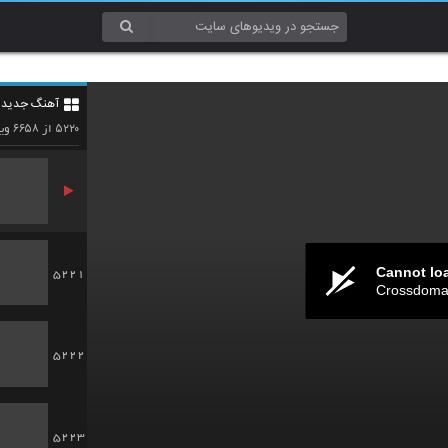
5218
آهنگ جدید 4
5219
۶۶۵۸
۵۲۲۰
از
وید
Cannot lo
5221
Crossdomai
5222
5223