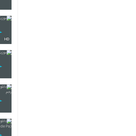
5235
HD
5236
5237
5238
5239