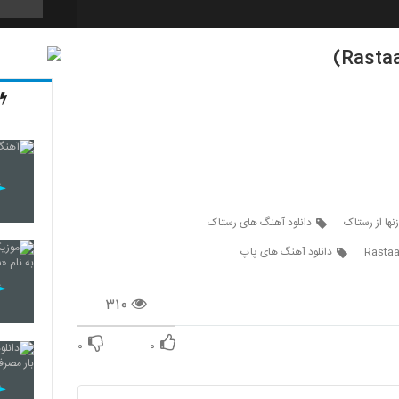
5224
5225
5226
نها از رستاک
دانلود آهنگ های رستاک
Rasta
دانلود آهنگ های پاپ
5227
۳۱۰
۰
۰
5228