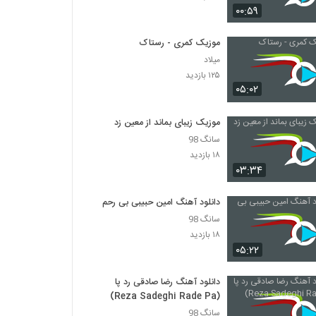
۰۰:۵۹
دانلود آهنگ انتظار از سعید کرمی
موزیک کمری - رستاک
۲۸۰ بازدید
میلاد
۱۲۵ بازدید
۰۵:۰۲
سینا درخشنده آهنگ خوش خنده ی من (ورژن
گیتار)
۳۰۰ بازدید
موزیک زیبای بماند از معین زد
سانگ 98
Ali Halaj Parishan
۱۸ بازدید
۲۴۹ بازدید
۰۳:۳۴
دانلود آهنگ امین حبیبی بی رحم
آهنگ ابوذر ماندگار بنام خانومم
۲۸۱ بازدید
سانگ 98
۱۸ بازدید
۰۵:۲۲
دانلود آهنگ جدید و زیبای مندی با نام چه زیبا
۴۲۶ بازدید
دانلود آهنگ رضا صادقی رد پا
(Reza Sadeghi Rade Pa)
سانگ 98