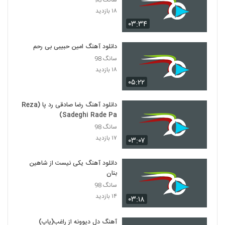
سانگ 98
دانلود آهنگ اینم یه تقدیره از سقا مسلمی
۱۸ بازدید
۲۳۸ بازدید
5345
۰۳:۳۴
Masoud Zeynalpour Zadi Pas
دانلود آهنگ امین حبیبی بی رحم
۲۱۹ بازدید
سانگ 98
5346
۱۸ بازدید
۰۵:۲۲
دانلود آهنگ دلهره از سیامک مدرسی
۲۰۰ بازدید
5347
دانلود آهنگ رضا صادقی رد پا (Reza
Sadeghi Rade Pa)
دانلود آهنگ پوریا کاظمی تلف (Pourya
سانگ 98
Kazemi Talaf)
۱۷ بازدید
5348
۰۳:۰۷
۲۳۲ بازدید
دانلود آهنگ یکی نیست از شاهین
دانلود آهنگ جدید و زیبای علیرضا عبدی با نام
پدر
بنان
5349
۲۴۷ بازدید
سانگ 98
۱۴ بازدید
۰۳:۱۸
Farid Nazari Nisti Amma
۲۳۸ بازدید
5350
آهنگ دل دیوونه از راغب(پاپ)