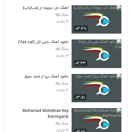
آهنگ دل دیوونه از راغب(پاپ)
بهزاد صادقی آهنگ عاشقی
سانگ 98
۲۲۵ بازدید
5297
۲۱ بازدید
۰۳:۳۷
دانلود آهنگ تو از مهدی آریا
۲۴۲ بازدید
دانلود آهنگ یاس لال (Yas Lal)
5298
سانگ 98
۱۷ بازدید
دانلود آهنگ فرهاد داروغه یارا (Farhad
Daroghe Yara)
۰۴:۴۳
5299
۲۹۴ بازدید
دانلود آهنگ برو از احمد سولو
دانلود آهنگ علاقه ی محض از فرزاد کشاورز
سانگ 98
۲۵۸ بازدید
5300
۲۱ بازدید
۰۳:۵۱
محمد حبیب آهنگ داره از پیشم میره
۳۵۶ بازدید
Mohamad Mohebian Key
5301
Barmigardi
سانگ 98
دانلود آهنگ قلبت از امین رفیعی
۱۷ بازدید