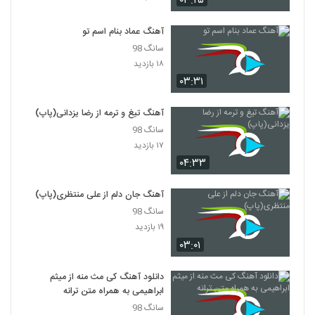
۰۳:۲۵
۲۶۸ بازدید
5302
آهنگ عماد بنام اسم تو
دانلود آهنگ دلبری کن از فرکام بند
سانگ 98
۳۰۴ بازدید
۱۸ بازدید
5303
۰۳:۳۱
دانلود آهنگ رامین حضرتی کاش نمیدیدمش
(Ramin Hazrati Kash
آهنگ تیغ و ترمه از رضا یزدانی(پاپ)
5304
Nemididamesh)
۲۳۷ بازدید
سانگ 98
۱۷ بازدید
موزیک زیبای شب روشن از فرهاد معرفی
۰۴:۳۳
۲۵۹ بازدید
5305
آهنگ جان دلم از علی منتظری(پاپ)
سانگ 98
دانلود آهنگ احسان راجی زندون
۱۹ بازدید
۲۵۵ بازدید
5306
۰۳:۰۱
دانلود آهنگ جدید و زیبای محسن آراد با نام
دانلود آهنگ کی مث منه از میثم
حسرت
5307
ابراهیمی به همراه متن ترانه
۲۳۲ بازدید
سانگ 98