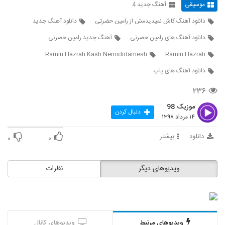
موسیقی
آهنگ جدید 4
5310
دانلود آهنگ کاش نمیدیدمش از رامین حضرتی
دانلود آهنگ جدید
Mohammad Nematzadeh Safar
دانلود آهنگ های رامین حضرتی
آهنگ جدید رامین حضرتی
۲۴۳ بازدید
5311
Ramin Hazrati Kash Nemididamesh
Ramin Hazrati
آهنگ محمد نیکو بنام وقتی با من هستی
دانلود آهنگ های پاپ
۲۶۳ بازدید
5312
۲۳۶
موزیک 98
آهنگ ایرانی اصل از ماکان بند(پاپ)
دنبال کردن
۱۴ مرداد ۱۳۹۸
۲۹۸ بازدید
5313
دانلود
بیشتر
۰
۰
امین رفیعی آهنگ آخر هفته
۲۶۸ بازدید
5314
ویدیوهای دیگر
نظرات
دانلود آهنگ پیوند چشم های تو (Peyvand
Cheshmaye To)
5315
۳۱۵ بازدید
ویدیوهای مرتبط
ویدیوهای کانال