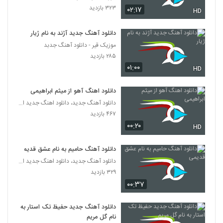
۳۲۳ بازدید
۰۲:۱۷
HD
Rasoul Saberi Naro
۲۲۳ بازدید
5322
دانلود آهنگ جدید آژند به نام ژیار
موزیک قیر - دانلود آهنگ جدبد
۲۸۵ بازدید
دانلود آهنگ جدید و زیبای حمید عسکری با نام
رفت دلم
۰۱:۰۰
HD
5323
۲۸۲ بازدید
دانلود اهنگ آهو از میثم ابراهیمی
Xaniar Nemidooni (Acoustic
دانلود آهنگ جدید، دانلود اهنگ جدید ایرانی
Version)
5324
۴۶۷ بازدید
۲۷۹ بازدید
۰۰:۲۰
HD
موزیک زیبای دورت بگردم از محمد میزبانی
۳۰۹ بازدید
دانلود آهنگ حامیم به نام عشق قدیمی
5325
دانلود آهنگ جدید، دانلود اهنگ جدید ایرانی
۳۲۹ بازدید
موزیک زیبای دختره خان از وحید سام
۰۰:۳۷
۲۶۰ بازدید
5326
دانلود آهنگ جدید حفیظ تک استار به
صادق آتشی آهنگ عاشقانه
نام گل مریم