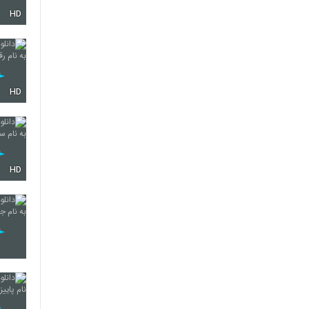
HD
5748
5749
HD
5750
HD
5751
5752
5753