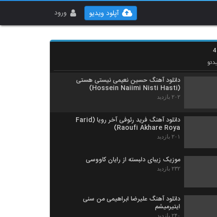
آهنگ لجباز از رضا راسا(پاپ)
۲۴۲ بازدید
ورود
آپلود ویدیو
آهنگ بارون از یاشار مینایی(پاپ)
۲۶۴ بازدید
دئو
دانلود آهنگ حسین نعیمی نیستی هستی
(Hossein Naiimi Nisti Hasti)
۲۰۲ بازدید
دانلود آهنگ فرید رئوفی آخر رویا (Farid
Raoufi Akhare Roya)
۲۰۱ بازدید
موزیک زیبای دلبسته از رایان کاووسی
۲۳۲ بازدید
دانلود آهنگ علیرضا ابراهیمی من سنی
ایتیرمیشم
۲۴۰ بازدید