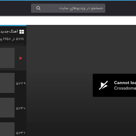
5726
آهنگ جدید 4
5727
۶۶۵۸
۵۷۲۸
از
وی
Cannot lo
5729
Crossdomai
5730
5731