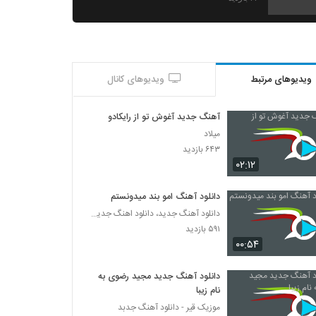
Mohsen Yazdanpanah Gomshodeh
۲۱۰ بازدید
ویدیوهای مرتبط
ویدیوهای کانال
دانلود آهنگ اشکان خواجه نسب جانم باش
۲۳۱ بازدید
آهنگ جدید آغوش تو از رایکادو
میلاد
موزیک زیبای درمون از حسین مقامی
۶۴۳ بازدید
۲۵۱ بازدید
۰۲:۱۲
دانلود آهنگ امو بند میدونستم
موزیک زیبای آرامش از علی نجفی
دانلود آهنگ جدید، دانلود اهنگ جدید ایرانی
۲۲۷ بازدید
۵۹۱ بازدید
۰۰:۵۴
Vahid Keshtkar Adat
۲۴۷ بازدید
دانلود آهنگ جدید مجید رضوی به
نام زیبا
موزیک قیر - دانلود آهنگ جدبد