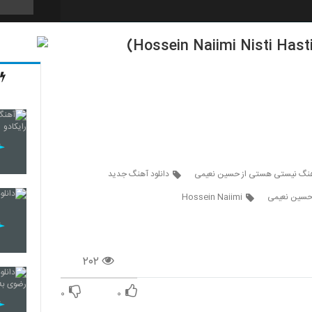
5732
5733
5734
آهنگ نیستی هستی از حسین نعیمی
دانلود آهنگ جدید
حسین نعیمی
Hossein Naiimi
5735
۲۰۲
5736
۰
۰