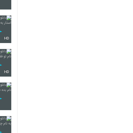
5743
HD
5744
5745
HD
5746
5747