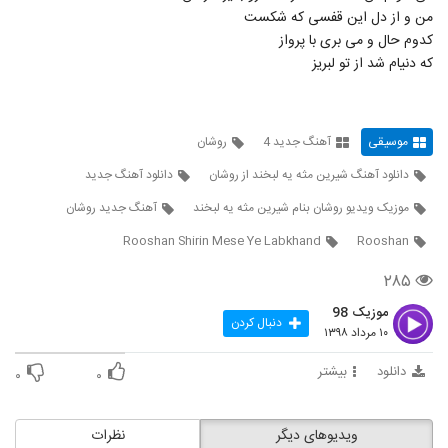
دانلود آهنگ جدید و زیبای مندی با نام چه زیبا
من و از دل این قفسی که شکست
۴۲۶ بازدید
5239
کدوم حال و می بری با پرواز
که دنیام شد از تو لبریز
آهنگ رضا مهران بنام یکی مثل تو
۲۵۶ بازدید
5240
موسیقی
آهنگ جدید 4
روشان
صادق آتشی آهنگ پیوند آسمانی
دانلود آهنگ شیرین مثه یه لبخند از روشان
دانلود آهنگ جدید
۲۲۶ بازدید
5241
موزیک ویدیو روشان بنام شیرین مثه یه لبخند
آهنگ جدید روشان
Rooshan Shirin Mese Ye Labkhand
Rooshan
سینا نظافت آهنگ باشه قبول
۲۳۰ بازدید
5242
۲۸۵
موزیک 98
دنبال کردن
موزیک زیبای لیلی و مجنون از محمد برومندی
۱۰ مرداد ۱۳۹۸
۲۶۸ بازدید
5243
دانلود
بیشتر
۰
۰
موزیک زیبای جایی دیگر از احسان افشاری
۲۴۳ بازدید
ویدیوهای دیگر
نظرات
5244