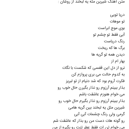
متن آهنگ شیرین مثه یه لبخند از روشان :
5233
دریا تویی
آهنگ چیه توی سرت از رهام(پاپ)
تو موهات
۲۲۰ بازدید
5234
بوی موج ابراست
آبی فقط تو چشم تو
دانلود آهنگ انتظار از سعید کرمی
رنگ دریاست
۲۸۰ بازدید
برگ ها که ریخت
5235
دیدن همه تو گریه ها
بهار ام از
سینا درخشنده آهنگ خوش خنده ی من
نرو از دل این قفسی که شکست با نگات
(ورژن گیتار)
5236
۳۰۰ بازدید
به کدوم حالت می بری پروازم کن
فکرت آروم بود که شد دنیام از تو لبریز
Ali Halaj Parishan
بذار ببینم آرزوم رو نذار بگیرن حال خوب رو
۲۴۹ بازدید
می خوام هنوزم عاشقت باشم
5237
بذار ببینم آرزوم رو نذار بگیرم حال خوب رو
شیرین مثل یه لبخند بین گریه هامی
آهنگ ابوذر ماندگار بنام خانومم
گرمی ولی رنگ چشمات آبی آبی
۲۸۱ بازدید
5238
رو گونه هات دست من رو بذار که عاشقت شم
می خوام تن ات فقط عطر تنت رو بگیره از من