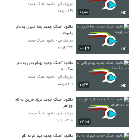
موزیک قیر - دانلود آهنگ جدبد
۲۶۹ بازدید
۰۱:۰۰
دانلود آهنگ آصف آریا نرو (Asef Aria
HD
Naro)
5262
۲۸۹ بازدید
دانلود آهنگ جدید رضا شیری به نام
رقیبت
پدرام پالیز آهنگ تقویم شمسی
موزیک قیر - دانلود آهنگ جدبد
۴۶۸ بازدید
5263
۲۲۲ بازدید
۰۰:۴۹
HD
موزیک زیبای علی کوچولو از علیرضا جی جی
دانلود آهنگ جدید بهنام بانی به نام
۲۹۴ بازدید
سگ بند
5264
موزیک قیر - دانلود آهنگ جدبد
۳۱۱ بازدید
۰۱:۱۴
HD
دانلود آهنگ حمید امیدوار عشق پنهون
(Hamid Omidvar Eshghe Penhon)
5265
۲۳۸ بازدید
دانلود آهنگ جدید فرزاد فرزین به نام
جواهر
دانلود آهنگ نفرین به تنهایی از محمدحسین
موزیک قیر - دانلود آهنگ جدبد
سلطانی به همراه متن ترانه
۳۴۵ بازدید
۰۳:۰۱
5266
۲۸۴ بازدید
دانلود آهنگ جدید میم تم به نام
موزیک زیبای اغیش یاغیر از سعید دسترنج