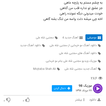
موزیک زیبای بهترین اشتباه از علی ردکث
به چشم مستم یه پارچه ماهی
۲۹۴ بازدید
جز عشق تو نداره قلب من گناهی
5756
خودت میدونی دبگه نمونده راهی
اخه چی میشه دلت واسه من تنگ بشه گاهی
آهنگ امید حکیمی بنام قایق شکسته
۲۵۵ بازدید
5757
موسیقی
آهنگ جدید 4
مجتبی شاه علی
علیرضا خداوردی آهنگ دختر اصفهانی
۳۹۷ بازدید
دانلود آهنگ مو خرمایی از مجتبی شاه علی
دانلود آهنگ جدید
5758
دانلود آهنگ های مجتبی شاه علی
آهنگ وینگز بنام پر میکشی
موزیک ویدیو مجتبی شاه علی بنام مو خرمایی
۲۳۴ بازدید
5759
آهنگ جدید مجتبی شاه علی
Mojtaba Shah Ali
حسن حاتمی آهنگ ماه من
۲۸۶
۲۴۷ بازدید
5760
موزیک 98
دنبال کردن
۲۷ مرداد ۱۳۹۸
موزیک زیبای امشب از آرش بهمنی
دانلود
بیشتر
۰
۰
۲۵۵ بازدید
5761