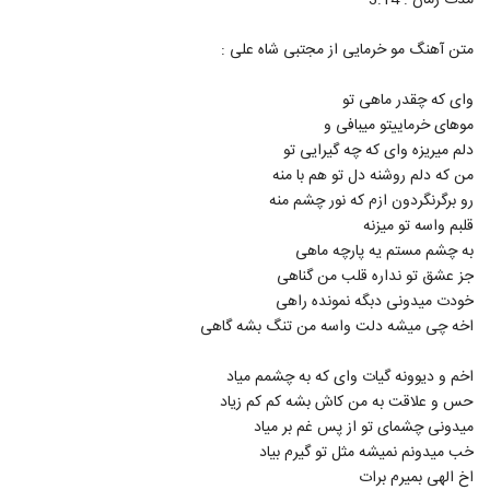
مدت زمان : 3:14
۸۳۲ بازدید
5750
متن آهنگ مو خرمایی از مجتبی شاه علی :
دانلود آهنگ امیر راد شبگرد
۲۹۳ بازدید
وای که چقدر ماهی تو
5751
موهای خرماییتو میبافی و
دلم میریزه وای که چه گیرایی تو
آهنگ بارون از مسعود خسروی(پاپ)
من که دلم روشنه دل تو هم با منه
۲۴۲ بازدید
5752
رو برگرنگردون ازم که نور چشم منه
قلبم واسه تو میزنه
موزیک زیبای ای یارم از امیررضا مسیحا
به چشم مستم یه پارچه ماهی
۲۲۳ بازدید
5753
جز عشق تو نداره قلب من گناهی
خودت میدونی دبگه نمونده راهی
اخه چی میشه دلت واسه من تنگ بشه گاهی
دانلود آهنگ رضا ایمانی دلدارم
۲۷۳ بازدید
5754
اخم و دیوونه گیات وای که به چشمم میاد
حس و علاقت به من کاش بشه کم کم زیاد
آهنگ مهدی آذر بنام بله (به همراه مهدی
میدونی چشمای تو از پس غم بر میاد
حسینی)
5755
خب میدونم نمیشه مثل تو گیرم بیاد
۲۶۲ بازدید
اخ الهی بمیرم برات