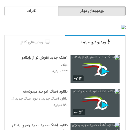
ویدیوهای دیگر
نظرات
دانلود آهنگ جدید و زیبای مرصاد ماهد با نام
کاش میگفتی
5762
۲۶۰ بازدید
آهنگ دلگیرم ازت از علیرضا بهمنی(پاپ)
۲۶۷ بازدید
ویدیوهای مرتبط
ویدیوهای کانال
5763
دانلود آهنگ محمدرضا کاظمی چشمات
آهنگ جدید آغوش تو از رایکادو
(Mohammadreza Kaazemi
میلاد
5764
Cheshmat)
۲۳۲ بازدید
۶۴۳ بازدید
۰۲:۱۲
امیر عباس پور آهنگ چشام خیس بارون
۲۵۴ بازدید
5765
دانلود آهنگ امو بند میدونستم
دانلود آهنگ جدید، دانلود اهنگ جدید ایرانی
آهنگ وحید رمضانی بنام جادوی خاص
۵۹۱ بازدید
۲۶۷ بازدید
5766
۰۰:۵۴
دانلود آهنگ جدید مجید رضوی به نام
دانلود آهنگ اشکان تصدی عشق اول