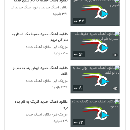
دانلود آهنگ حامیم به نام عشق قدیمی
Peyvand Madar
دانلود آهنگ جدید، دانلود اهنگ جدید ایرانی
۲۴۷ بازدید
5773
۳۳۰ بازدید
۰۰:۳۷
موزیک زیبای آهو از حمید هیراد
۳۱۱ بازدید
دانلود آهنگ جدید حفیظ تک استار به
5774
نام گل مریم
موزیک قیر - دانلود آهنگ جدبد
دانلود آهنگ ماهان بهرام خان سرد بود
۳۰۰ بازدید
۰۰:۵۴
(رمیکس)
HD
5775
۲۷۵ بازدید
دانلود آهنگ جدید ایوان بند به نام تو
Dooset Daram Bavar Kon
فقط
۲۴۰ بازدید
موزیک قیر - دانلود آهنگ جدبد
5776
۳۳۴ بازدید
۰۰:۱۹
HD
دانلود آهنگ هوای تازه از علی بیگ به همراه
متن ترانه
دانلود آهنگ جدید کاریک به نام بده
5777
۲۴۶ بازدید
بره
موزیک قیر - دانلود آهنگ جدبد
Naser Mehryari Gohare Shab
۲۲۹ بازدید
۰۰:۲۳
Cheragh
5778
۲۳۹ بازدید