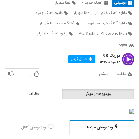
موسیقی
آهنگ جدید 4
عطا شهریار
5704
۲۳۱ بازدید
دانلود آهنگ خاتون من از عطا شهریار
دانلود آهنگ جدید
دانلود آهنگ طول میکشه تایپ (به همراه لیتو)
دانلود آهنگ های عطا شهریار
آهنگ جدید عطا شهریار
از ویلسون
5705
۲۵۴ بازدید
Ata Shahriar Khatoone Man
دانلود آهنگ های پاپ
موزیک زیبای کجایی دادا (به همراه خلوت) از
۲۳۹
شایع
5706
۶۳۶ بازدید
موزیک 98
دنبال کردن
۲۶ مرداد ۱۳۹۸
دانلود آهنگ شل تکون (به همراه تیک تاک) از
سپهر خلسه
دانلود
بیشتر
۰
۰
5707
۴۰۷ بازدید
آهنگ 2 سال (به همراه اکتاو) از سیجل(پاپ)
ویدیوهای دیگر
نظرات
۲۶۰ بازدید
5708
اکتاو آهنگ 2 سال (به همراه سیجل)
۳۴۹ بازدید
5709
ویدیوهای مرتبط
ویدیوهای کانال