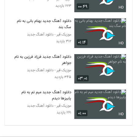
آهنگ بارون از یاشار مینایی(پاپ)
۲۲۳ بازدید
۰۰:۴۹
HD
۲۶۴ بازدید
5727
دانلود آهنگ جدید بهنام بانی به نام
سگ بند
دانلود آهنگ حسین نعیمی نیستی هستی
(Hossein Naiimi Nisti Hasti)
موزیک قیر - دانلود آهنگ جدبد
5728
۲۰۲ بازدید
۳۱۲ بازدید
۰۱:۱۴
HD
دانلود آهنگ فرید رئوفی آخر رویا (Farid
دانلود آهنگ جدید فرزاد فرزین به نام
Raoufi Akhare Roya)
5729
جواهر
۲۰۱ بازدید
موزیک قیر - دانلود آهنگ جدبد
موزیک زیبای دلبسته از رایان کاووسی
۳۴۵ بازدید
۰۳:۰۱
۲۳۲ بازدید
5730
دانلود آهنگ جدید میم تم به نام
پاییزها دیدم
دانلود آهنگ علیرضا ابراهیمی من سنی
موزیک قیر - دانلود آهنگ جدبد
ایتیرمیشم
5731
۲۶۱ بازدید
۲۴۰ بازدید
۰۱:۰۰
HD
Mohsen Yazdanpanah Gomshodeh
۲۱۰ بازدید
5732