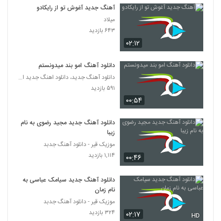
موزیک زیبای یه بار (به همراه شایع) از یاسین
آهنگ جدید آغوش تو از رایکادو
ترکی
5710
میلاد
۳۳۴ بازدید
۶۴۳ بازدید
۰۲:۱۲
دانلود آهنگ جدید و زیبای شایع با نام یه بار
(به همراه یاسین ترکی)
5711
۳۸۲ بازدید
دانلود آهنگ امو بند میدونستم
دانلود آهنگ جدید، دانلود اهنگ جدید ایرانی
Rich A Bache Shir Ba Maghze Pir
۵۹۱ بازدید
۲۳۳ بازدید
5712
۰۰:۵۴
دانلود آهنگ کنیس بچه شیر با مغز پیر (به
دانلود آهنگ جدید مجید رضوی به نام
همراه ریچ ای)
زیبا
5713
۲۹۱ بازدید
موزیک قیر - دانلود آهنگ جدبد
۱,۱۱۴ بازدید
۰۰:۴۶
آهنگ من از دانیال هروی(پاپ)
۲۱۰ بازدید
5714
دانلود آهنگ جدید سیامک عباسی به
نام زمان
دانلود آهنگ رسام امراللهی تکرار
موزیک قیر - دانلود آهنگ جدبد
۲۵۲ بازدید
۳۲۴ بازدید
۰۲:۱۷
5715
HD