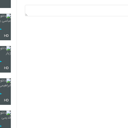
5276
5277
HD
5278
HD
5279
HD
5280
5281