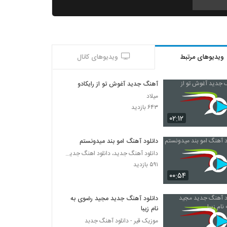
آهنگ بی بوی موستانگ بنام بترس
۲۱۲ بازدید
ویدیوهای مرتبط
ویدیوهای کانال
دانلود آهنگ بردیا صابری آدم عاشق (Bardia
Saberi Adame Ashegh)
۲۰۳ بازدید
آهنگ جدید آغوش تو از رایکادو
میلاد
هادی سپاسی آهنگ نه نمیخوام
۶۴۳ بازدید
۲۴۰ بازدید
۰۲:۱۲
دانلود آهنگ امو بند میدونستم
Bahador Ghavami Taskin
دانلود آهنگ جدید، دانلود اهنگ جدید ایرانی
۲۰۳ بازدید
۵۹۱ بازدید
۰۰:۵۴
آهنگ کاش نمی دیدمش از رامین حضرتی(پاپ)
۲۳۱ بازدید
دانلود آهنگ جدید مجید رضوی به
نام زیبا
موزیک قیر - دانلود آهنگ جدبد