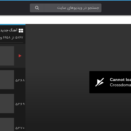
5265
آهنگ جدید 4
5266
۶۶۵۸
۵۲۶۷
از
وی
Cannot lo
5268
Crossdomai
5269
5270