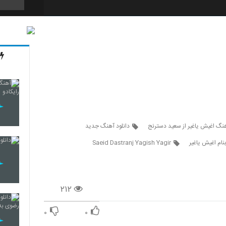
5271
5272
5273
هنگ اغیش یاغیر از سعید دسترنج
دانلود آهنگ جدید
ام اغیش یاغیر
Saeid Dastranj Yagish Yagir
5274
۲۱۲
5275
۰
۰