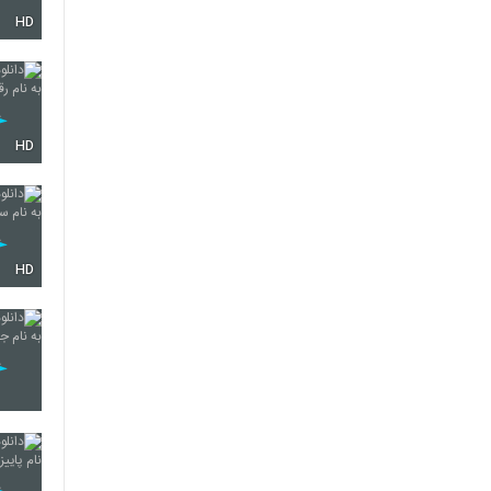
HD
5287
5288
HD
5289
HD
5290
5291
5292