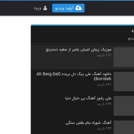
دانلود آهنگ حمید امیدوار عشق پنهون (Hamid
Omidvar Eshghe Penhon)
ورود
آپلود ویدیو
۲۳۹ بازدید
دانلود آهنگ نفرین به تنهایی از محمدحسین
سلطانی به همراه متن ترانه
۲۸۴ بازدید
دئو
موزیک زیبای اغیش یاغیر از سعید دسترنج
۲۱۲ بازدید
دانلود آهنگ علی بیگ دل بریده (Ali Beig Del
Borideh)
۲۲۶ بازدید
علی راموز آهنگ بی خیال دنیا
۲۷۹ بازدید
آهنگ شهراد بنام بغض سنگی
۲۴۴ بازدید