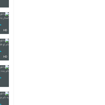
5282
HD
5283
5284
HD
5285
5286