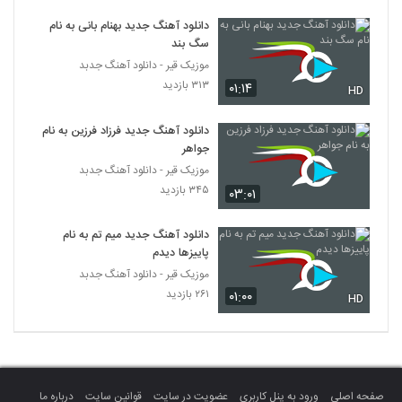
دانلود آهنگ بردیا صابری آدم عاشق (Bardia
دانلود آهنگ جدید بهنام بانی به نام
Saberi Adame Ashegh)
5272
سگ بند
۲۰۴ بازدید
موزیک قیر - دانلود آهنگ جدبد
هادی سپاسی آهنگ نه نمیخوام
۳۱۳ بازدید
۰۱:۱۴
HD
۲۴۱ بازدید
5273
دانلود آهنگ جدید فرزاد فرزین به نام
جواهر
Bahador Ghavami Taskin
موزیک قیر - دانلود آهنگ جدبد
۲۰۴ بازدید
5274
۳۴۵ بازدید
۰۳:۰۱
آهنگ کاش نمی دیدمش از رامین
دانلود آهنگ جدید میم تم به نام
حضرتی(پاپ)
5275
پاییزها دیدم
۲۳۴ بازدید
موزیک قیر - دانلود آهنگ جدبد
۲۶۱ بازدید
۰۱:۰۰
دانلود آهنگ امیر آریا در حصر
HD
۲۰۱ بازدید
5276
Majid Soltani In Del
۲۱۸ بازدید
5277
صفحه اصلی
ورود به پنل کاربری
عضویت در سایت
قوانین سایت
درباره ما