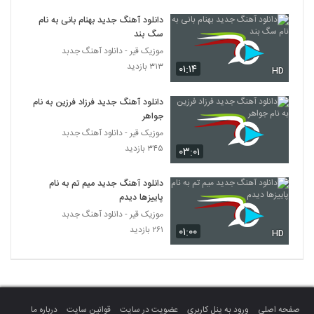
موزیک زیبای شهر چشمات از پوریا سلیمانی
دانلود آهنگ جدید بهنام بانی به نام
۲۱۸ بازدید
5378
سگ بند
موزیک قیر - دانلود آهنگ جدبد
دانلود آهنگ یاسین بی رحم (Yasin
۳۱۳ بازدید
۰۱:۱۴
HD
Birahm)
5379
۲۵۴ بازدید
دانلود آهنگ جدید فرزاد فرزین به نام
جواهر
Moein Geo Mofrad
موزیک قیر - دانلود آهنگ جدبد
۲۴۴ بازدید
5380
۳۴۵ بازدید
۰۳:۰۱
هادی یوسف زاده آهنگ حقیقت
دانلود آهنگ جدید میم تم به نام
۲۲۴ بازدید
5381
پاییزها دیدم
موزیک قیر - دانلود آهنگ جدبد
۲۶۱ بازدید
۰۱:۰۰
آهنگ عشق دلی از رضا حسین پور(پاپ)
HD
۲۱۲ بازدید
5382
دانلود آهنگ نمیدونی از هومن مرادخانی
۲۱۲ بازدید
5383
صفحه اصلی
ورود به پنل کاربری
عضویت در سایت
قوانین سایت
درباره ما