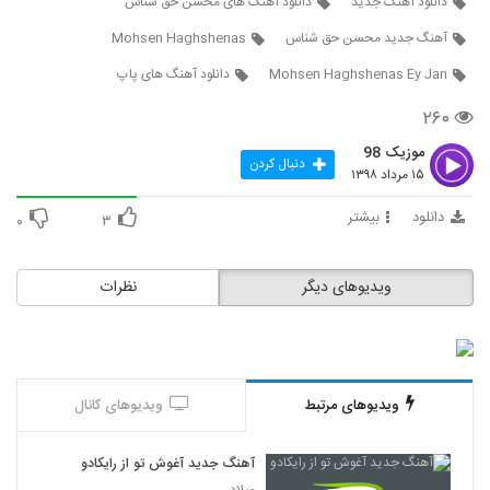
دانلود آهنگ جدید
دانلود آهنگ های محسن حق شناس
5345
آهنگ جدید محسن حق شناس
Mohsen Haghshenas
Masoud Zeynalpour Zadi Pas
Mohsen Haghshenas Ey Jan
دانلود آهنگ های پاپ
۲۱۸ بازدید
5346
۲۶۰
دانلود آهنگ دلهره از سیامک مدرسی
موزیک 98
دنبال کردن
۱۵ مرداد ۱۳۹۸
۱۹۹ بازدید
5347
دانلود
بیشتر
۰
۳
دانلود آهنگ پوریا کاظمی تلف (Pourya
Kazemi Talaf)
5348
۲۳۲ بازدید
ویدیوهای دیگر
نظرات
دانلود آهنگ جدید و زیبای علیرضا عبدی با نام
پدر
5349
۲۴۶ بازدید
ویدیوهای مرتبط
ویدیوهای کانال
Farid Nazari Nisti Amma
۲۳۶ بازدید
5350
آهنگ جدید آغوش تو از رایکادو