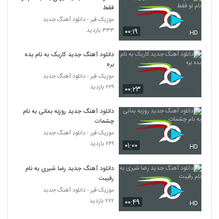
(Alireza Ghahremani Hich O Pooch)
5669
فقط
۲۱۴ بازدید
موزیک قیر - دانلود آهنگ جدبد
۳۳۳ بازدید
۰۰:۱۹
احمد صحیحی آهنگ همه چی کنسله
HD
۲۷۱ بازدید
5670
دانلود آهنگ جدید کاریک به نام بده
بره
Dung Band Aghab Gard
موزیک قیر - دانلود آهنگ جدبد
۲۴۶ بازدید
5671
۲۲۹ بازدید
۰۰:۲۳
دانلود آهنگ امید دلان عکس (Omid Delan
دانلود آهنگ جدید روزبه بمانی به نام
Aks)
چشمات
5672
۲۵۶ بازدید
موزیک قیر - دانلود آهنگ جدبد
۲۶۹ بازدید
۰۱:۰۰
HD
Bijan Jouyande Mage Eshgh In Nist
۲۰۷ بازدید
5673
دانلود آهنگ جدید رضا شیری به نام
رقیبت
مجید حسنى آهنگ آرام جان (به همراه
موزیک قیر - دانلود آهنگ جدبد
داریوش رومنا)
۲۲۲ بازدید
5674
۰۰:۴۹
HD
۲۴۶ بازدید