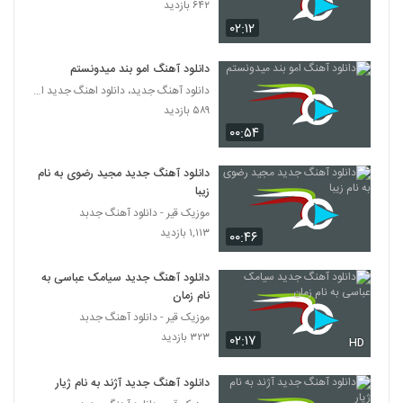
۶۴۲ بازدید
Er1 Yadete
۰۲:۱۲
۲۴۶ بازدید
5658
دانلود آهنگ امو بند میدونستم
دانلود آهنگ بابک صدری خوبه حالم (Babak
دانلود آهنگ جدید، دانلود اهنگ جدید ایرانی
Sadri Khoobe Halam)
5659
۵۸۹ بازدید
۲۶۲ بازدید
۰۰:۵۴
دانلود آهنگ دور از این زمین از اکتاو
۲۶۴ بازدید
دانلود آهنگ جدید مجید رضوی به نام
5660
زیبا
موزیک قیر - دانلود آهنگ جدبد
Wise Sade
۱,۱۱۳ بازدید
۰۰:۴۶
۲۱۵ بازدید
5661
دانلود آهنگ جدید سیامک عباسی به
Sina Sana Azizam & Ashegh
نام زمان
۲۴۸ بازدید
موزیک قیر - دانلود آهنگ جدبد
5662
۳۲۳ بازدید
۰۲:۱۷
HD
امیرحسین حسنلو آهنگ بی حیا
دانلود آهنگ جدید آژند به نام ژیار
۲۷۲ بازدید
5663