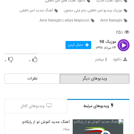
دانلود آهنگ جدید
دانلود آهنگ های امیر ناطقی
5652
موزیک ویدیو امیر ناطقی بنام لیلی مجنون
آهنگ جدید امیر ناطقی
آهنگ غلامرضا دهقانی بنام خوی قیزی تبریز
Amir Nateghi Leiliye Majnoon
Amir Nateghi
قیزی
5653
۶۳۳ بازدید
۲۵۱
موزیک 98
دانلود آهنگ مدهوش از ماکیچی
دنبال کردن
۲۴ مرداد ۱۳۹۸
۳۳۱ بازدید
5654
دانلود
بیشتر
۰
۰
احمد شریفی آهنگ زمند
۲۵۶ بازدید
5655
ویدیوهای دیگر
نظرات
دانلود آهنگ جدید و زیبای احمد میرزایی با نام
شعر عاشقانه
5656
۲۵۴ بازدید
ویدیوهای مرتبط
ویدیوهای کانال
دانلود آهنگ بدون تو از مصطفی خالقی
۳۱۹ بازدید
5657
آهنگ جدید آغوش تو از رایکادو
میلاد