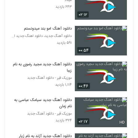
میلاد
Peyman Heydari Vabaste
۶۴۳ بازدید
۲۲۹ بازدید
5217
۰۲:۱۲
محمد فرجی آهنگ شهر من
دانلود آهنگ امو بند میدونستم
۲۹۴ بازدید
دانلود آهنگ جدید، دانلود اهنگ جدید ایرانی
5218
۵۹۱ بازدید
۰۰:۵۴
موزیک زیبای سرکوب از علیرضا قربانی
۲۴۲ بازدید
5219
دانلود آهنگ جدید مجید رضوی به نام
زیبا
دانلود آهنگ رستاک گوزنها (Rastaak
موزیک قیر - دانلود آهنگ جدبد
Gavaznha)
۱,۱۱۴ بازدید
5220
۰۰:۴۶
۳۱۰ بازدید
دانلود آهنگ جدید سیامک عباسی به
موزیک زیبای به جا مانده از آیدین افتخاری فر
نام زمان
۲۸۱ بازدید
5221
موزیک قیر - دانلود آهنگ جدبد
۳۲۴ بازدید
۰۲:۱۷
HD
دانلود آهنگ جدید و زیبای امین پیشرو با نام
یه روز میگی
5222
دانلود آهنگ جدید آژند به نام ژیار
۲۵۱ بازدید