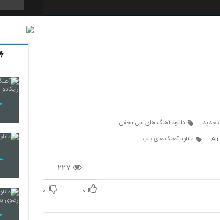
5739
5740
5741
گ جدید
دانلود آهنگ های علی نجفی
Ali
دانلود آهنگ های پاپ
5742
۲۲۷
۰
۰
5743