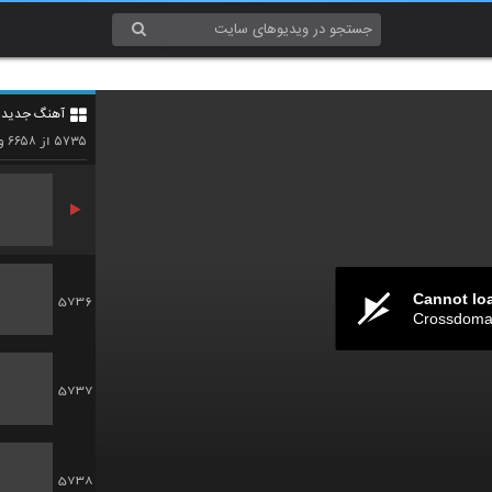
5733
آهنگ جدید 4
5734
۶۶۵۸
۵۷۳۵
از
وی
Cannot lo
5736
Crossdomai
5737
5738