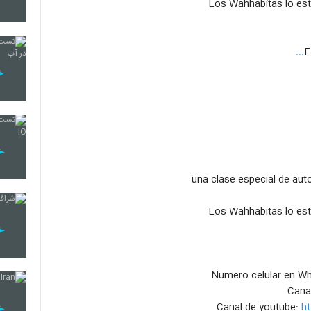
F
20
21
22
23
24
h