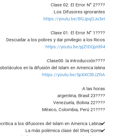
????Clase 02: El Error N° 2
Los Difusores ignorantes:
https://youtu.be/BGJpqDJu3eI
????Clase 01: El Error N° 1
Descuidar a los pobres y dar privilegio a los Ricos
https://youtu.be/pjZtDQptd94
????Clase00: la Introducción:
 obstáculos en la difusión del Islam en America latina:
https://youtu.be/5pXXClBJZRA
A las horas:
????23 argentina; Brasil
????22 Venezuela, Bolivia
????21 México, Colombia, Perú
✔️una clase especial de autocritica a los difusores del Islam en America Latina
✔️La más polémica clase del Sheij Qomi