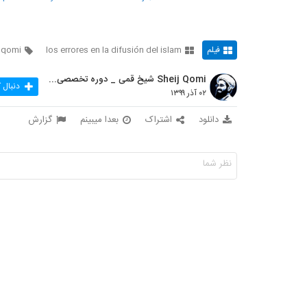
فیلم
los errores en la difusión del islam
j qomi
Sheij Qomi شیخ قمی _ دوره تخصصی تربیت مبلغه غرب
دنبال 
۰۲ آذر ۱۳۹۹
دانلود
اشتراک
بعدا میبینم
گزارش