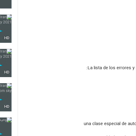
14
15
HD
16
La lista de los errores y
HD
17
HD
18
19