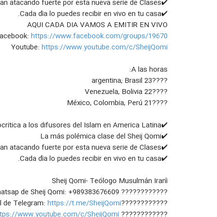
✔️Los Wahhabitas lo estan atacando fuerte por esta nueva serie de Clases
✔️Cada día lo puedes recibir en vivo en tu casa.
AQUI CADA DIA VAMOS A EMITIR EN VIVO
acebook:
https://www.facebook.com/groups/19670...
Youtube:
https://www.youtube.com/c/SheijQomi
A las horas:
????23 argentina; Brasil
????22 Venezuela, Bolivia
????21 México, Colombia, Perú
✔️una clase especial de autocritica a los difusores del Islam en America Latina
✔️La más polémica clase del Sheij Qomi
✔️Los Wahhabitas lo estan atacando fuerte por esta nueva serie de Clases
✔️Cada día lo puedes recibir en vivo en tu casa.
Sheij Qomi- Teólogo Musulmán Iraní
???????????? Numero celular en Whatsap de Sheij Qomi: +989383676609
https://t.me/SheijQomi
????????????Canal de Telegram:
ttps://www.youtube.com/c/SheijQomi
???????????? Canal de youtube: