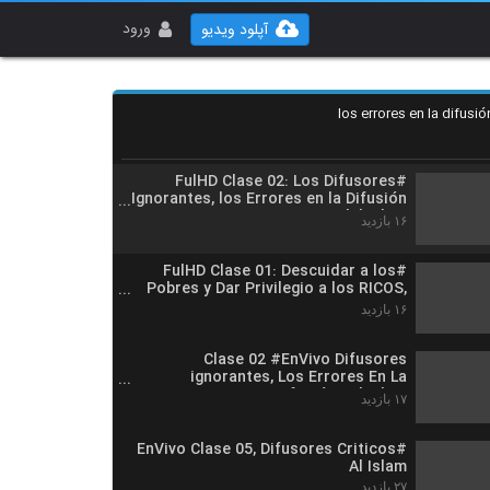
#EnVIVO clase 03, El ISLAMISMO, los
errores en la difusion del Islam
ورود
آپلود ویدیو
۱۸ بازدید
#FulHD Clase 03: El ISLAMISMO, los
Errores en la Difusión del Islam
los errores en la difusió
۱۲ بازدید
#FulHD Clase 02: Los Difusores
Ignorantes, los Errores en la Difusión
del Islam
۱۶ بازدید
#FulHD Clase 01: Descuidar a los
Pobres y Dar Privilegio a los RICOS,
los Errores en la Difusión
۱۶ بازدید
Clase 02 #EnVivo Difusores
ignorantes, Los Errores En La
Difusión Del Islam
۱۷ بازدید
#EnVivo Clase 05, Difusores Criticos
Al Islam
۲۷ بازدید