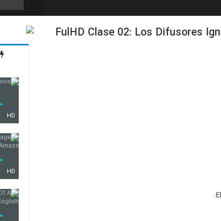
#FulHD Clase 02: Los Difusores Ign
9
10
HD
11
12
HD
E
13