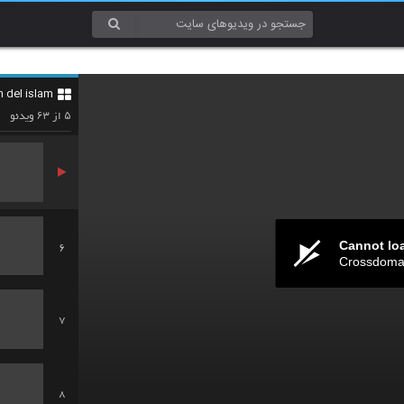
3
n del islam
4
۶۳
۵
از
ویدئو
Cannot lo
6
Crossdomai
7
8