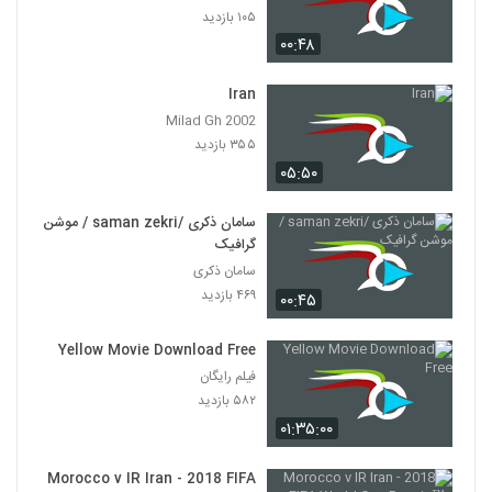
atacar a los cristianos por los
۱۰۵ بازدید
difusores islámicos
۰۰:۴۸
63
۱۶ بازدید
Iran
Milad Gh 2002
۳۵۵ بازدید
۰۵:۵۰
سامان ذکری /saman zekri / موشن
گرافیک
سامان ذکری
۴۶۹ بازدید
۰۰:۴۵
Yellow Movie Download Free
فیلم رایگان
۵۸۲ بازدید
۰۱:۳۵:۰۰
Morocco v IR Iran - 2018 FIFA