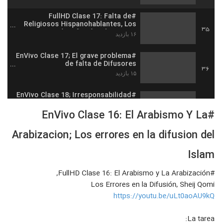
#FullHD Clase 17: Falta de
Religiosos Hispanohablantes, Los
35
Errores en la Difusión, Sheij Qomi
۱۶ بازدید
#EnVivo Clase 17; El grave problema
de falta de Difusores
36
Hispanohablantes y Latinos
۱۵ بازدید
#EnVivo Clase 18; Irresponsabilidad
Sobre El Matrimonio; Los errores en
37
la difusion del Islam
#EnVivo Clase 16: El Arabismo Y La
۲۱ بازدید
Arabizacion; Los errores en la difusion del
#FullHD Clase 18: La
irresponsabilidad al respecto del
38
Matrimonio, Los Errores en la
Islam
۱۶ بازدید
Difusión
#FullHD Clase 16: El Arabismo y La Arabización,
#FullHD Clase 19: Descuidar las
normas de Dios, Los Errores en la
Los Errores en la Difusión, Sheij Qomi
39
Difusión
۱۷ بازدید
https://youtu.be/uLt0aoAU9kQ
#EnVivo Clase 19: Descuidar Las
La tarea:
NORMAS DE Dios; Los errores en la