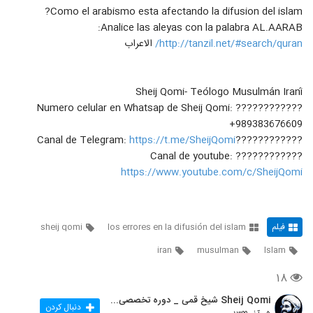
40
difusion del Islam, Sheij Qomi
Como el arabismo esta afectando la difusion del islam?
۱۳ بازدید
Analice las aleyas con la palabra AL.AARAB:
#FullHD Clase 20: El Grave Error de
http://tanzil.net/#search/quran/
الاعراب
Atacar a los hermanos cristianos,
41
Los Errores en la Difusión
۱۵ بازدید
Sheij Qomi- Teólogo Musulmán Iraní
#EnVivo Clase 20; Atacar A Los
???????????? Numero celular en Whatsap de Sheij Qomi:
Cristianos, Los Errores en la
42
difusión del ISLAM, Sheij Qomi
+989383676609
۱۷ بازدید
https://t.me/SheijQomi
????????????Canal de Telegram:
#FullHD Clase 21: Abandonar a los
???????????? Canal de youtube:
Nuevos Musulmanes Conversos, Los
https://www.youtube.com/c/SheijQomi
43
Errores en la Difusión Sheij Qomi
۱۸ بازدید
#EnVivo Clase 21 Abandonar A Los
Nuevos musulmanes
فیلم
los errores en la difusión del islam
sheij qomi
44
۱۷ بازدید
iran
musulman
Islam
#FullHD Clase 22: La Secularización
del ISLAM, Los Errores en la
۱۸
45
Difusión, secularismo, Sheij Qomi
۱۴ بازدید
Sheij Qomi شیخ قمی _ دوره تخصصی تربیت مبلغه غرب
دنبال کردن