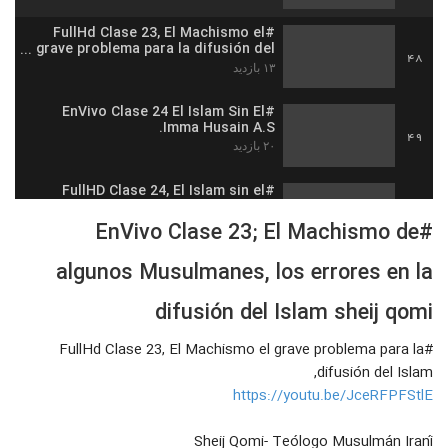
#FullHd Clase 23, El Machismo el
grave problema para la difusión del
48
Islam, Los errores en difusión
۱۳ بازدید
#EnVivo Clase 24 El Islam Sin El
Imma Husain A.S.
49
۲۰ بازدید
#FullHD Clase 24, El Islam sin el
Imam Husain a.s. sin la Justicia ni
50
valentía
#EnVivo Clase 23; El Machismo de
۲۴ بازدید
algunos Musulmanes, los errores en la
#FullHD Clase 25, El Converso al
Islam por El Interes, Los Errores en
51
la Difusión del Islam
difusión del Islam sheij qomi
۱۶ بازدید
#FullHd Clase 23, El Machismo el grave problema para la
#EnVivo Clase 25; El Converso
Musulmán Pagado, Interesdao, Los
difusión del Islam,
52
errores en la difusión del Islam
۱۴ بازدید
https://youtu.be/JceRFPFStlE
#EnVivo Clase 26; El Islam Sin El
Sheij Qomi- Teólogo Musulmán Iraní
Imam Mahdi Sin El Salvador, Los