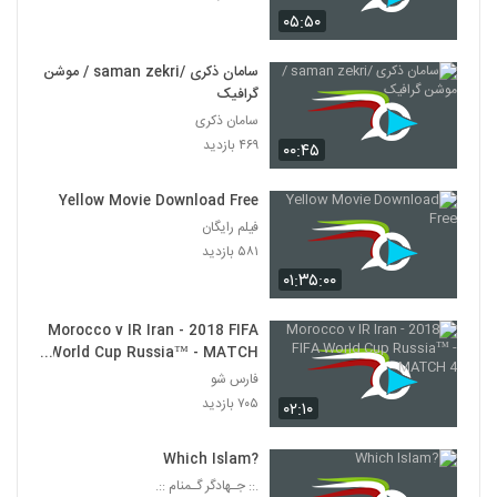
۰۵:۵۰
سامان ذکری /saman zekri / موشن
گرافیک
سامان ذکری
۴۶۹ بازدید
۰۰:۴۵
Yellow Movie Download Free
فیلم رایگان
۵۸۱ بازدید
۰۱:۳۵:۰۰
Morocco v IR Iran - 2018 FIFA
World Cup Russia™ - MATCH
4
فارس شو
۷۰۵ بازدید
۰۲:۱۰
?Which Islam
.:: جـهادگر گـمنام ::.