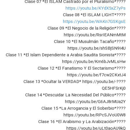
????Clase 07 *El ISLAM Castrado por el Pluralismo*
#EnVivo Clase 23; El Machismo de
algunos Musulmanes, los errores en
https://youtu.be/KYdX5xZ7yPs
47
la difusión del Islam sheij qomi
۱۹ بازدید
????Clase 08 *El ISLAM LIGHT*
https://youtu.be/WAKn7GSKgsE
#FullHd Clase 23, El Machismo el
????Clase 09 *El Negocio de la Religión*
grave problema para la difusión del
48
https://youtu.be/RsrIEANmMtM
Islam, Los errores en difusión
۱۳ بازدید
????Clase 10 *El Musulmán Tacaño*
https://youtu.be/shSBjSN9I4U
#EnVivo Clase 24 El Islam Sin El
Imma Husain A.S.
????Clase 11 *El Islam Dependiente a Arabia Saudita Sionista*
49
۲۰ بازدید
https://youtu.be/Km6bJvMLsHw
????Clase 12 *El Fanatismo Y El Sectarismo*
#FullHD Clase 24, El Islam sin el
https://youtu.be/f7cw2CKxtJ4
Imam Husain a.s. sin la Justicia ni
50
valentía
????Clase 13 *Ocultar la VERDAD* https://youtu.be/-
۲۴ بازدید
QE5HFSrKj0
#FullHD Clase 25, El Converso al
????Clase 14 *Descuidar La Necesidad Del Público*
Islam por El Interes, Los Errores en
https://youtu.be/G6AJ8rMUa2Y
51
la Difusión del Islam
۱۶ بازدید
????Clase 15 *La Arrogancia y El Soberbio*
https://youtu.be/RPcSJVoU0W8
#EnVivo Clase 25; El Converso
????Clase 16 *El Arabismo y La Arabización*
Musulmán Pagado, Interesdao, Los
52
errores en la difusión del Islam
https://youtu.be/uLt0aoAU9kQ
۱۴ بازدید