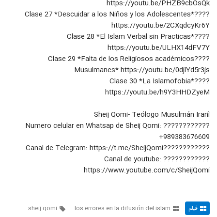
Practicas, Los Errores en la
https://youtu.be/PHZB9cbOsQk
58
difusión del Islam, Sheij Qomi
۱۴ بازدید
????Clase 27 *Descuidar a los Niños y los Adolescentes*
https://youtu.be/2CXqdcyKr6Y
#FullHD Clase 29, Falta de los
????Clase 28 *El Islam Verbal sin Practicas*
Religiosos académicos Musulmanes
59
en la difusión del Islam, Sheij Qomi
https://youtu.be/ULHX14dFV7Y
۱۷ بازدید
????Clase 29 *Falta de los Religiosos académicos
Musulmanes* https://youtu.be/0djlYd5r3js
#EnVivo Clase 29, Falta De
Académicos Musulmanes, Los
????Clase 30 *La Islamofobia*
60
errores en la Difusión del Islam,
۱۸ بازدید
https://youtu.be/h9Y3HHDZyeM
Sheij Qomi
#FullHD Clse 30 **La Última** La
Sheij Qomi- Teólogo Musulmán Iraní
Islamofobia y otros obstaculos en
61
la difusión del Islam, Sheij Qomi
???????????? Numero celular en Whatsap de Sheij Qomi:
۱۴ بازدید
+989383676609
#EnVivo Clase 30, La Islamofobia y
????????????Canal de Telegram: https://t.me/SheijQomi
los obstaculos en la difusión del
???????????? Canal de youtube:
62
Islam, La Última Clase
۱۵ بازدید
https://www.youtube.com/c/SheijQomi
atacar a los cristianos por los
difusores islámicos
63
۱۶ بازدید
فیلم
los errores en la difusión del islam
sheij qomi