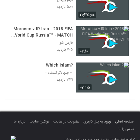
فیلم رایگان
۵۸۰ بازدید
۰۱:۳۵:۰۰
Morocco v IR Iran - 2018 FIFA
World Cup Russia™ - MATCH
4
فارس شو
۷۰۵ بازدید
۰۲:۱۰
?Which Islam
.:: جـهادگر گـمنام ::.
۳۴۹ بازدید
۰۷:۲۵
صفحه اصلی
ورود به پنل کاربری
عضویت در سایت
قوانین سایت
درباره ما
تماس با ما
تمام حقوق سایت متعلق به میهن ویدئو می باشد.