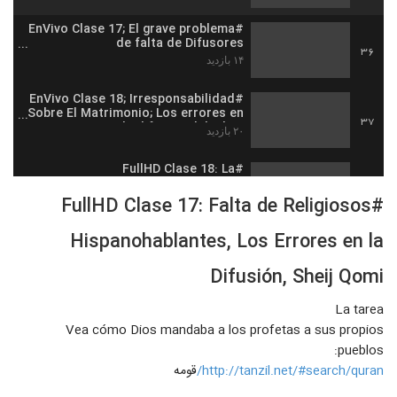
#EnVivo Clase 17; El grave problema
de falta de Difusores
36
Hispanohablantes y Latinos
۱۴ بازدید
#EnVivo Clase 18; Irresponsabilidad
Sobre El Matrimonio; Los errores en
37
la difusion del Islam
۲۰ بازدید
#FullHD Clase 18: La
irresponsabilidad al respecto del
38
Matrimonio, Los Errores en la
#FullHD Clase 17: Falta de Religiosos
۱۵ بازدید
Difusión
Hispanohablantes, Los Errores en la
#FullHD Clase 19: Descuidar las
normas de Dios, Los Errores en la
39
Difusión
Difusión, Sheij Qomi
۱۶ بازدید
La tarea
#EnVivo Clase 19: Descuidar Las
NORMAS DE Dios; Los errores en la
Vea cómo Dios mandaba a los profetas a sus propios
40
difusion del Islam, Sheij Qomi
۱۲ بازدید
pueblos:
http://tanzil.net/#search/quran/
قومه
#FullHD Clase 20: El Grave Error de
Atacar a los hermanos cristianos,