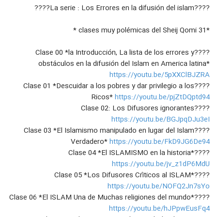
41
Los Errores en la Difusión
????La serie : Los Errores en la difusión del islam????
۱۴ بازدید
#EnVivo Clase 20; Atacar A Los
*31 clases muy polémicas del Sheij Qomi *
Cristianos, Los Errores en la
42
difusión del ISLAM, Sheij Qomi
۱۶ بازدید
????Clase 00 *la Introducción, La lista de los errores y
obstáculos en la difusión del Islam en America latina*
#FullHD Clase 21: Abandonar a los
https://youtu.be/5pXXClBJZRA
Nuevos Musulmanes Conversos, Los
43
Errores en la Difusión Sheij Qomi
????Clase 01 *Descuidar a los pobres y dar privilegio a los
۱۷ بازدید
Ricos*
https://youtu.be/pjZtDQptd94
#EnVivo Clase 21 Abandonar A Los
????Clase 02: Los Difusores ignorantes
Nuevos musulmanes
https://youtu.be/BGJpqDJu3eI
44
۱۷ بازدید
????Clase 03 *El Islamismo manipulado en lugar del Islam
Verdadero*
https://youtu.be/FkD9JG6De94
#FullHD Clase 22: La Secularización
del ISLAM, Los Errores en la
????Clase 04 *El ISLAMISMO en la historia*
45
Difusión, secularismo, Sheij Qomi
https://youtu.be/jv_z1dP6MdU
۱۳ بازدید
????Clase 05 *Los Difusores Críticos al ISLAM*
#EnVivo Clase 22; La Secularización
https://youtu.be/NOFQ2Jn7sYo
Del Islam, los errores en la difusión
????Clase 06 *El ISLAM Una de Muchas religiones del mundo*
46
del Islam, Sheij Qomi
۲۰ بازدید
https://youtu.be/hJPpwEusFq4