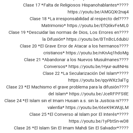
????Clase 17 *Falta de Religiosos Hispanohablantes*
#EnVivo Clase 26; El Islam Sin El
https://youtu.be/AMGQXr2naj4
Imam Mahdi Sin El Salvador, Los
????Clase 18 *La irresponsabilidad al respecto del
53
errores en la difusión del Islam
۱۵ بازدید
Matrimonio* https://youtu.be/EfQ6kvFeML0
????Clase 19 *Descuidar las normas de Dios, Los Errores en
#FullHD Clase 26; El Islam Sin El
la Difusión* https://youtu.be/BTnBcL6dubU
Imam Mahdi Sin El Salvador, Sheij
54
Qomi
????Clase 20 *El Grave Error de Atacar a los hermanos
۱۶ بازدید
cristianos* https://youtu.be/nKnAq1hdoMg
#FullHD, Clase 27, Descuidar a los
????Clase 21 *Abandonar a los Nuevos Musulmanes
Niños y los Adolescentes, Errores
Conversos* https://youtu.be/Hyur-au8NHs
55
en la Difusión del Islam, Sheij
۱۴ بازدید
????Clase 22 *La Secularización Del Islam*
https://youtu.be/qqvWXz3alTg
#EnVivo, Clase 27, Descuidar A Los
Niños En La Difusión del Islam,
????Clase 23 *El Machismo el grave problema para la difusión
56
Errores en la Difusión del Islam
۱۳ بازدید
del Islam* https://youtu.be/JceRFPFStlE
????Clase 24 *El Islam sin el Imam Husain a.s. sin la Justicia ni
#EnVivo Clase 28, El Islam Verbal
valentía* https://youtu.be/66eK9KWUjLM
Sin La Práctica, Los Errores en la
57
????Clase 25 *El Converso al Islam por El Interés*
difusión del Islam
۱۳ بازدید
https://youtu.be/1yPbtSn-wD8
????Clase 26 *El Islam Sin El Imam Mahdi Sin El Salvador*
#FullHD Clase 28, El Islam Verbal sin