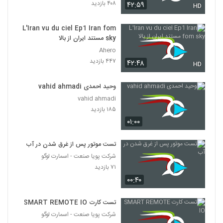
۴۰۸ بازدید
۴۲:۵۹
HD
L'Iran vu du ciel Ep1 Iran fom
sky مستند ایران از بالا
Ahero
۴۴۷ بازدید
۴۲:۴۸
HD
وحید احمدی vahid ahmadi
vahid ahmadi
۱۸۵ بازدید
۰۱:۰۰
تست موتور پس از غرق شدن در آب
شرکت پویا صنعت - اسمارت لوگو
۷۱ بازدید
۰۰:۴۰
تست کارت SMART REMOTE IO
شرکت پویا صنعت - اسمارت لوگو