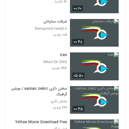
۵۱ بازدید
۰۰:۲۰
شرافت ستارخان
Bamgoster-tavrijh.ir
۱۰۵ بازدید
۰۰:۴۸
Iran
Milad Gh 2002
۳۵۴ بازدید
۰۵:۵۰
سامان ذکری /saman zekri / موشن
گرافیک
سامان ذکری
۴۶۹ بازدید
۰۰:۴۵
Yellow Movie Download Free