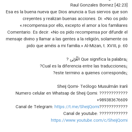
[42:23] Raul Gonzales Bornez
#FullHD Clase 18: La
Esa es la buena nueva que Dios anuncia a Sus siervos que son
irresponsabilidad al respecto del
creyentes y realizan buenas acciones. Di: «No os pido
38
Matrimonio, Los Errores en la
۱۶ بازدید
Difusión
recompensa por ello, excepto el amor a los familiares.»
Comentario: Es decir: «No os pido recompensa por difundir el
#FullHD Clase 19: Descuidar las
mensaje divino y llamar a las gentes a la religión, solamente os
normas de Dios, Los Errores en la
39
Difusión
pido que améis a mi familia.» Al-Mizan, t. XVIII, p. 60.
۱۷ بازدید
#EnVivo Clase 19: Descuidar Las
¿Que significa la palabra الْقُرْبَى ?
NORMAS DE Dios; Los errores en la
¿Cual es la diferencia entre las traducciones?
40
difusion del Islam, Sheij Qomi
۱۳ بازدید
¿este termino a quienes corresponde?
#FullHD Clase 20: El Grave Error de
Atacar a los hermanos cristianos,
Sheij Qomi- Teólogo Musulmán Iraní
41
Los Errores en la Difusión
۱۵ بازدید
???????????? Numero celular en Whatsap de Sheij Qomi:
+989383676609
#EnVivo Clase 20; Atacar A Los
https://t.me/SheijQomi
????????????Canal de Telegram:
Cristianos, Los Errores en la
42
???????????? Canal de youtube:
difusión del ISLAM, Sheij Qomi
۱۷ بازدید
https://www.youtube.com/c/SheijQomi
#FullHD Clase 21: Abandonar a los