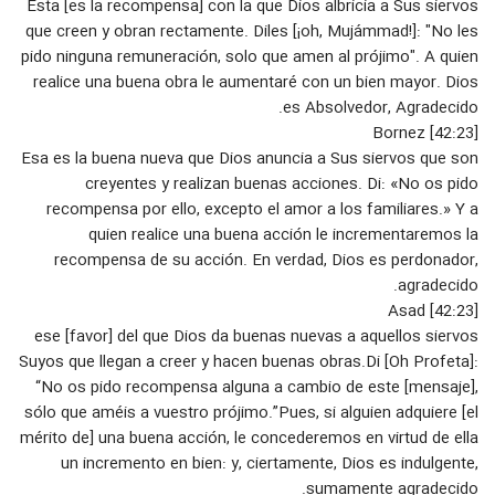
Esta [es la recompensa] con la que Dios albricia a Sus siervos
#FullHD Clase 15: La Arrogancia y El
Sobérbio, Los Errores en la Difusión,
que creen y obran rectamente. Diles [¡oh, Mujámmad!]: "No les
32
Sheij Qomi
۱۶ بازدید
pido ninguna remuneración, solo que amen al prójimo". A quien
realice una buena obra le aumentaré con un bien mayor. Dios
#FullHD Clase 16: El Arabismo y La
es Absolvedor, Agradecido.
Arabización, Los Errores en la
33
[42:23] Bornez
Difusión, Sheij Qomi
۲۲ بازدید
Esa es la buena nueva que Dios anuncia a Sus siervos que son
creyentes y realizan buenas acciones. Di: «No os pido
#EnVivo Clase 16: El Arabismo Y La
Arabizacion; Los errores en la
recompensa por ello, excepto el amor a los familiares.» Y a
34
difusion del Islam
۱۸ بازدید
quien realice una buena acción le incrementaremos la
recompensa de su acción. En verdad, Dios es perdonador,
#FullHD Clase 17: Falta de
agradecido.
Religiosos Hispanohablantes, Los
35
Errores en la Difusión, Sheij Qomi
[42:23] Asad
۱۶ بازدید
ese [favor] del que Dios da buenas nuevas a aquellos siervos
#EnVivo Clase 17; El grave problema
Suyos que llegan a creer y hacen buenas obras.Di [Oh Profeta]:
de falta de Difusores
“No os pido recompensa alguna a cambio de este [mensaje],
36
Hispanohablantes y Latinos
۱۵ بازدید
sólo que améis a vuestro prójimo.”Pues, si alguien adquiere [el
mérito de] una buena acción, le concederemos en virtud de ella
#EnVivo Clase 18; Irresponsabilidad
un incremento en bien: y, ciertamente, Dios es indulgente,
Sobre El Matrimonio; Los errores en
37
la difusion del Islam
sumamente agradecido.
۲۱ بازدید