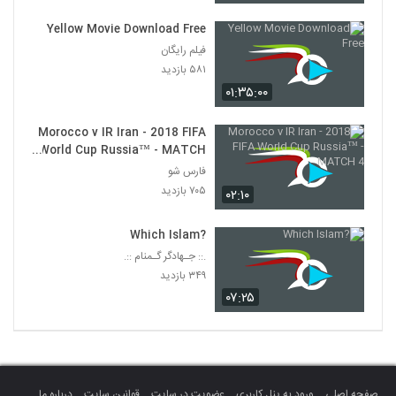
Yellow Movie Download Free
فیلم رایگان
۵۸۱ بازدید
۰۱:۳۵:۰۰
Morocco v IR Iran - 2018 FIFA
World Cup Russia™ - MATCH
4
فارس شو
۷۰۵ بازدید
۰۲:۱۰
?Which Islam
.:: جـهادگر گـمنام ::.
۳۴۹ بازدید
۰۷:۲۵
صفحه اصلی
ورود به پنل کاربری
عضویت در سایت
قوانین سایت
درباره ما