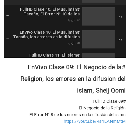
#FullHD Clase 10: El Musulmán
Tacaño, El Error N° 10 de los
21
errores en la difusión del islam
۱۶ بازدید
#EnVivo Clase 10, El Musulmán
Tacaño, los errores en la difusion
22
del islam, Sheij Qomi
۱۵ بازدید
#FullHD Clase 11: El Islam
Dependiente a Arabia Saudita
23
Sionista, los errores en la difusión
#EnVivo Clase 09: El Negocio de la
۱۹ بازدید
Religion, los errores en la difusion del
#EnVivo Clase 11: El Islam
Pendiente A Poderes Extranjeros
24
islam, Sheij Qomi
۲۹ بازدید
#FullHD Clase 09:
#FullHD Clase 12: El Fanatismo Y El
Sectarismo, Los Errores en la
El Negocio de la Religión,
25
Difusión del Islam, Sheij Qomi
۱۷ بازدید
El Error N° 8 de los errores en la difusión del islam
https://youtu.be/RsrIEANmMtM
#EnVivo Clase 12: El Fanatismo Y El
Sectarismo, Los errores en la