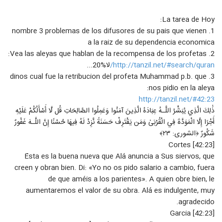
26
difusión del Islam
۱۷ بازدید
La tarea de Hoy:
#FullHD Clase 13: Ocultar la
1. nombre 3 problemas de los difusores de su pais que vienen
VERDAD, Los Errores en la Difusión
a la raiz de su dependencia economica
27
del Islam, Sheij Qomi
۱۳ بازدید
2. Vea las aleyas que hablan de la recompensa de los profetas:
http://tanzil.net/#search/quran/
لا%20...
#EnVivo Clase 13; Ocultar La
3. dinos cual fue la retribucion del profeta Muhammad p.b. que
Verdad, Los errores en la difusión
28
del Islam, Sheij Qomi
nos pidio en la aleya:
۱۷ بازدید
http://tanzil.net/#42:23
#EnVivo Clase 14; Descuidar La
ذَٰلِكَ الَّذِي يُبَشِّرُ اللَّـهُ عِبَادَهُ الَّذِينَ آمَنُوا وَعَمِلُوا الصَّالِحَاتِ قُل لَّا أَسْأَلُكُمْ عَلَيْهِ
Necesidad Del Público; Los errores
أَجْرًا إِلَّا الْمَوَدَّةَ فِي الْقُرْبَىٰ وَمَن يَقْتَرِفْ حَسَنَةً نَّزِدْ لَهُ فِيهَا حُسْنًا إِنَّ اللَّـهَ غَفُورٌ
29
en la difusion del Islam
۱۷ بازدید
شَكُورٌ ﴿الشورى: ٢٣﴾
[42:23] Cortes
#FullHD Clase 14: Descuidar La
Necesidad Del Público, Los Errores
Ésta es la buena nueva que Alá anuncia a Sus siervos, que
30
en la Difusión, Sheij Qomi
creen y obran bien. Di: «Yo no os pido salario a cambio, fuera
۱۵ بازدید
de que améis a los parientes». A quien obre bien, le
#EnVivo Clase 15; La Arrogancia y el
aumentaremos el valor de su obra. Alá es indulgente, muy
Sobérbio; Los errores en la difusion
agradecido.
31
del Islam, Sheij Qomi
۱۷ بازدید
[42:23] Garcia