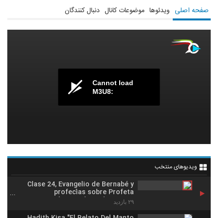
صفحه اصلی
ویدئوها
موضوعات کانال
دنبال کنندگان
لطفا فالوو کنید:
در یوتیوب:
https://www.youtube.com/channel/UCNbSXJbE0o0BjJcfmtkdZaw?view_as=
Cannot load
M3U8:
ویدیوهای منتخب
Clase 24, Evangelio de Bernabé y
profecías sobre Profeta
Muhammad, Dr.Sheij Qomi
۲۹ بازدید
Hadith Kisa "El Relato Del Manto