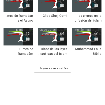
۵۹
۶۰
۶۳
El mes de Ramadan
Clips Sheij Qomi
los errores en la
y el Ayuno
difusión del islam
۴۶
۵۱
۵۱
El mes de
Clase de las leyes
Muhámmad En la
Ramadám
practicas del islam
Biblia
sheij Qomi
مشاهده همه موضوعات