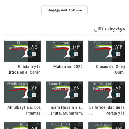
Islam y La política
respuestas de la
La Clase Final
ultima clase
مشاهده همه ویدیوها
موضوعات کانال
۸۵
۱۰۴
۱۷۴
El Islam y la
Muharram 2020
Clases del Sheij
politica en el Corán
Qomi
۷۲
۷۸
۸۲
Ahlulbayt a.s. Los
Imam Husain a.s.,
La Infidelidad de la
Imames
Ashura, Muharram,
Pareja y la
Karbala
Solucion