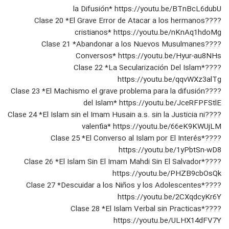
la Difusión* https://youtu.be/BTnBcL6dubU
????Clase 20 *El Grave Error de Atacar a los hermanos
cristianos* https://youtu.be/nKnAq1hdoMg
????Clase 21 *Abandonar a los Nuevos Musulmanes
Conversos* https://youtu.be/Hyur-au8NHs
????Clase 22 *La Secularización Del Islam*
https://youtu.be/qqvWXz3alTg
????Clase 23 *El Machismo el grave problema para la difusión
del Islam* https://youtu.be/JceRFPFStlE
????Clase 24 *El Islam sin el Imam Husain a.s. sin la Justicia ni
valentía* https://youtu.be/66eK9KWUjLM
????Clase 25 *El Converso al Islam por El Interés*
https://youtu.be/1yPbtSn-wD8
????Clase 26 *El Islam Sin El Imam Mahdi Sin El Salvador*
https://youtu.be/PHZB9cbOsQk
????Clase 27 *Descuidar a los Niños y los Adolescentes*
https://youtu.be/2CXqdcyKr6Y
????Clase 28 *El Islam Verbal sin Practicas*
https://youtu.be/ULHX14dFV7Y