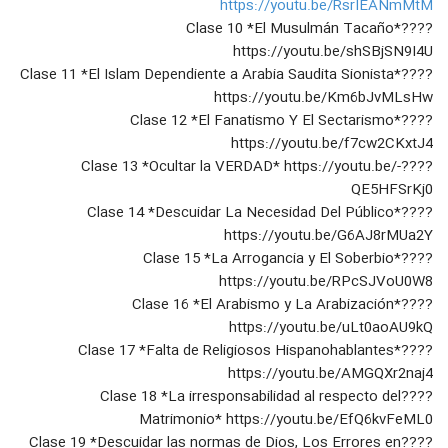
https://youtu.be/RsrIEANmMtM
????Clase 10 *El Musulmán Tacaño*
https://youtu.be/shSBjSN9I4U
????Clase 11 *El Islam Dependiente a Arabia Saudita Sionista*
https://youtu.be/Km6bJvMLsHw
????Clase 12 *El Fanatismo Y El Sectarismo*
https://youtu.be/f7cw2CKxtJ4
????Clase 13 *Ocultar la VERDAD* https://youtu.be/-
QE5HFSrKj0
????Clase 14 *Descuidar La Necesidad Del Público*
https://youtu.be/G6AJ8rMUa2Y
????Clase 15 *La Arrogancia y El Soberbio*
https://youtu.be/RPcSJVoU0W8
????Clase 16 *El Arabismo y La Arabización*
https://youtu.be/uLt0aoAU9kQ
????Clase 17 *Falta de Religiosos Hispanohablantes*
https://youtu.be/AMGQXr2naj4
????Clase 18 *La irresponsabilidad al respecto del
Matrimonio* https://youtu.be/EfQ6kvFeML0
????Clase 19 *Descuidar las normas de Dios, Los Errores en