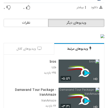
دانلود
بیشتر
۰
۰
ویدیوهای دیگر
نظرات
ویدیوهای مرتبط
ویدیوهای کانال
bios
فکتا
۲۶۵ بازدید
۰۵:۵۹
HD
Damavand Tour Package -
IranAmaze
IranAmaze
۸۷ بازدید
۰۳:۳۱
HD