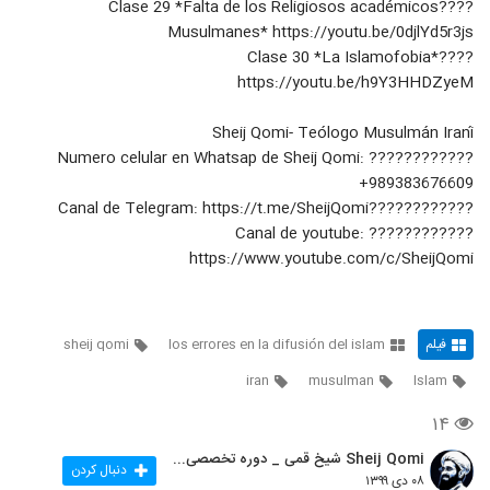
????Clase 29 *Falta de los Religiosos académicos
Musulmanes* https://youtu.be/0djlYd5r3js
????Clase 30 *La Islamofobia*
https://youtu.be/h9Y3HHDZyeM
Sheij Qomi- Teólogo Musulmán Iraní
???????????? Numero celular en Whatsap de Sheij Qomi:
+989383676609
????????????Canal de Telegram: https://t.me/SheijQomi
???????????? Canal de youtube:
https://www.youtube.com/c/SheijQomi
فیلم
los errores en la difusión del islam
sheij qomi
iran
musulman
Islam
۱۴
Sheij Qomi شیخ قمی _ دوره تخصصی تربیت مبلغه غرب
دنبال کردن
۰۸ دی ۱۳۹۹