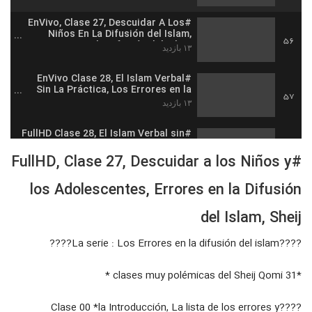
#EnVivo, Clase 27, Descuidar A Los
Niños En La Difusión del Islam,
56
Errores en la Difusión del Islam
۱۳ بازدید
#EnVivo Clase 28, El Islam Verbal
Sin La Práctica, Los Errores en la
57
difusión del Islam
۱۳ بازدید
#FullHD Clase 28, El Islam Verbal sin
Practicas, Los Errores en la
58
difusión del Islam, Sheij Qomi
#FullHD, Clase 27, Descuidar a los Niños y
۱۴ بازدید
los Adolescentes, Errores en la Difusión
#FullHD Clase 29, Falta de los
Religiosos académicos Musulmanes
59
en la difusión del Islam, Sheij Qomi
del Islam, Sheij
۱۷ بازدید
????La serie : Los Errores en la difusión del islam????
#EnVivo Clase 29, Falta De
Académicos Musulmanes, Los
60
errores en la Difusión del Islam,
۱۸ بازدید
*31 clases muy polémicas del Sheij Qomi *
Sheij Qomi
#FullHD Clse 30 **La Última** La
????Clase 00 *la Introducción, La lista de los errores y
Islamofobia y otros obstaculos en