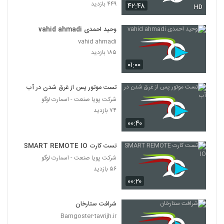
۴۴۹ بازدید
۴۲:۴۸
HD
وحید احمدی vahid ahmadi
vahid ahmadi
۱۸۵ بازدید
۰۱:۰۰
تست موتور پس از غرق شدن در آب
شرکت پویا صنعت - اسمارت لوگو
۷۴ بازدید
۰۰:۴۰
تست کارت SMART REMOTE IO
شرکت پویا صنعت - اسمارت لوگو
۵۶ بازدید
۰۰:۲۰
شرافت ستارخان
Bamgoster-tavrijh.ir