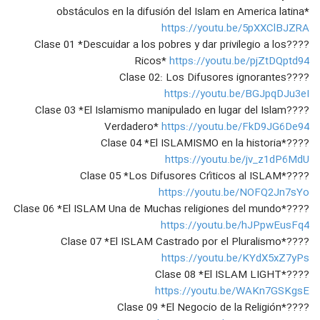
61
la difusión del Islam, Sheij Qomi
obstáculos en la difusión del Islam en America latina*
۱۴ بازدید
https://youtu.be/5pXXClBJZRA
#EnVivo Clase 30, La Islamofobia y
????Clase 01 *Descuidar a los pobres y dar privilegio a los
los obstaculos en la difusión del
Ricos*
https://youtu.be/pjZtDQptd94
62
Islam, La Última Clase
۱۵ بازدید
????Clase 02: Los Difusores ignorantes
https://youtu.be/BGJpqDJu3eI
atacar a los cristianos por los
????Clase 03 *El Islamismo manipulado en lugar del Islam
difusores islámicos
63
Verdadero*
https://youtu.be/FkD9JG6De94
۱۶ بازدید
????Clase 04 *El ISLAMISMO en la historia*
https://youtu.be/jv_z1dP6MdU
????Clase 05 *Los Difusores Críticos al ISLAM*
https://youtu.be/NOFQ2Jn7sYo
????Clase 06 *El ISLAM Una de Muchas religiones del mundo*
https://youtu.be/hJPpwEusFq4
????Clase 07 *El ISLAM Castrado por el Pluralismo*
https://youtu.be/KYdX5xZ7yPs
????Clase 08 *El ISLAM LIGHT*
https://youtu.be/WAKn7GSKgsE
????Clase 09 *El Negocio de la Religión*