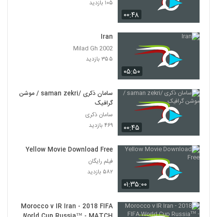
۱۰۵ بازدید
۰۰:۴۸
Iran
Milad Gh 2002
۳۵۵ بازدید
۰۵:۵۰
سامان ذکری /saman zekri / موشن
گرافیک
سامان ذکری
۴۶۹ بازدید
۰۰:۴۵
Yellow Movie Download Free
فیلم رایگان
۵۸۲ بازدید
۰۱:۳۵:۰۰
Morocco v IR Iran - 2018 FIFA
World Cup Russia™ - MATCH