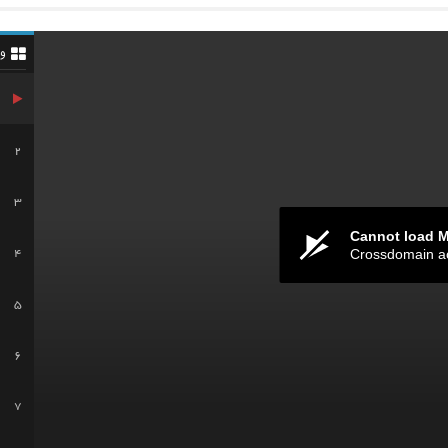
و
2
3
Cannot load 
Crossdomain a
4
5
6
7