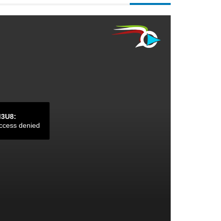
M3U8:
ccess denied