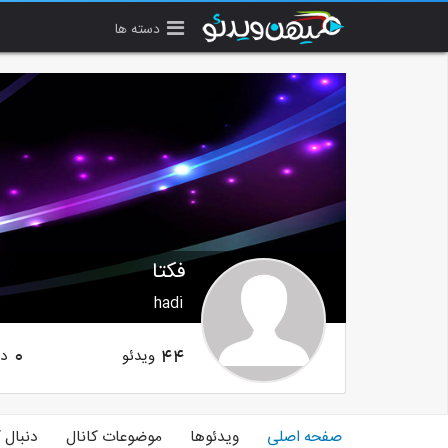
دسته ها
فکتا
hadi
ویدئو
دن
0
44
صفحه اصلی
ویدئوها
موضوعات کانال
دنبال 